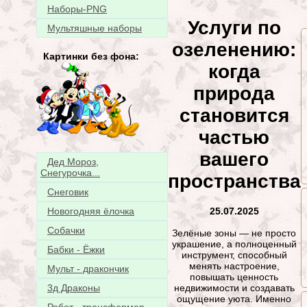
Наборы-PNG
Услуги по
Мультяшные наборы
озеленению:
Картинки без фона:
когда
природа
становится
частью
вашего
Дед Мороз,
Снегурочка...
пространства
Снеговик
25.07.2025
Новогодняя ёлочка
Собачки
Зелёные зоны — не просто
украшение, а полноценный
Бабки - Ёжки
инструмент, способный
менять настроение,
Мульт - дракончик
повышать ценность
недвижимости и создавать
3д Драконы
ощущение уюта. Именно