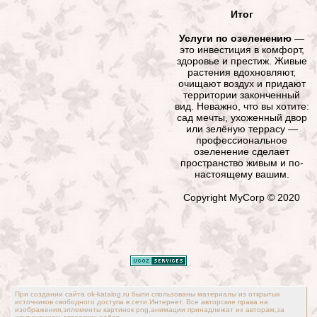
Итог
Услуги по озеленению
—
это инвестиция в комфорт,
здоровье и престиж. Живые
растения вдохновляют,
очищают воздух и придают
территории законченный
вид. Неважно, что вы хотите:
сад мечты, ухоженный двор
или зелёную террасу —
профессиональное
озеленение сделает
пространство живым и по-
настоящему вашим.
Copyright MyCorp © 2020
При создании сайта ok-katalog.ru были спользованы материалы из открытых
источников свободного доступа в сети Интернет. Все авторские права на
изображения,эллементы картинок png,анимации принадлежат их авторам,за