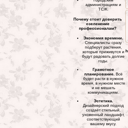
администрациям и
ТСЖ.
Почему стоит доверить
озеленение
профессионалам?
Экономия времени.
Специалисты сразу
подберут растения,
h
которые приживутся и
будут радовать долгие
годы.
Грамотное
планирование.
Всё
будет расти в нужное
время, в нужном месте
и не мешать
коммуникациям.
Эстетика.
Дизайнерский подход
создаёт стильный,
ухоженный ландшафт,
соответствующий
вашему вкусу.