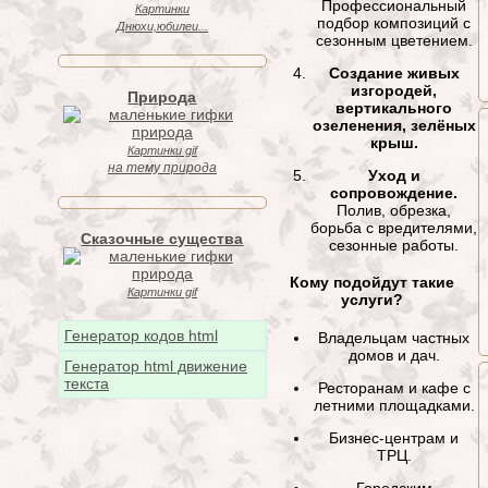
Профессиональный
Картинки
подбор композиций с
Днюхи,юбилеи...
сезонным цветением.
Создание живых
изгородей,
Природа
вертикального
озеленения, зелёных
крыш.
Картинки gif
на тему природа
Уход и
сопровождение.
Полив, обрезка,
борьба с вредителями,
Сказочные существа
сезонные работы.
Кому подойдут такие
Картинки gif
услуги?
Генератор кодов html
Владельцам частных
домов и дач.
Генератор html движение
текста
Ресторанам и кафе с
летними площадками.
Бизнес-центрам и
ТРЦ.
Городским