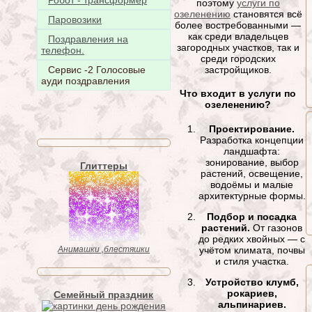
Робот - трансформер
поэтому
услуги по
озеленению
становятся всё
Паровозики
более востребованными —
как среди владельцев
Поздравления на
загородных участков, так и
телефон.
среди городских
застройщиков.
Сервис -2 Голосовые
ауди поздравления
Что входит в услуги по
озеленению?
Проектирование.
Разработка концепции
ландшафта:
зонирование, выбор
Глиттеры
растений, освещение,
водоёмы и малые
архитектурные формы.
Подбор и посадка
растений.
От газонов
до редких хвойных — с
учётом климата, почвы
Анимашки ,блестяшки
и стиля участка.
Устройство клумб,
рокариев,
Семейный праздник
альпинариев.