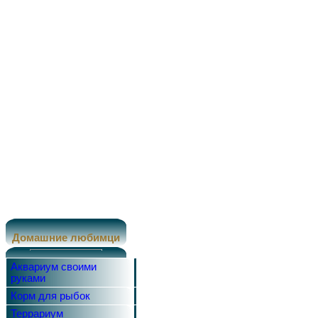
Домашние любимци
Аквариум своими
руками
Корм для рыбок
Террариум