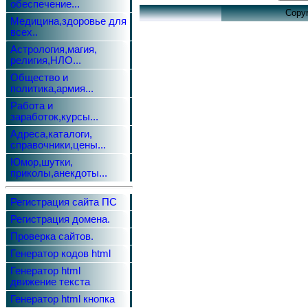
обеспечение...
Copyr
Медицина,здоровье для
всех..
Астрология,магия,
религия,НЛО...
Общество и
политика,армия...
Работа и
заработок,курсы...
Адреса,каталоги,
справочники,цены...
Юмор,шутки,
приколы,анекдоты...
Регистрация сайта ПС
Регистрация домена.
Проверка сайтов.
Генератор кодов html
Генератор html
движение текста
Генератор html кнопка