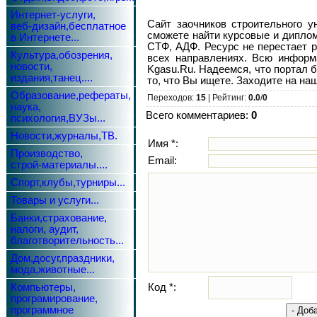
Интернет-услуги,
Сайт заочников строительного ун
веб-дизайн,бесплатное
сможете найти курсовые и диплом
в Интернете...
СТФ, АДФ. Ресурс не перестает р
Культура,обозрения,
всех направлениях. Всю информ
новости,
Kgasu.Ru. Надеемся, что портал 
издания,танец....
то, что Вы ищете. Заходите на на
Образование,рефераты,
Переходов:
15
| Рейтинг:
0.0
/
0
наука,
Всего комментариев:
0
психология,ВУЗы...
Новости,журналы,ТВ.
Имя *:
Производство,
Email:
строй-материалы....
Спорт,клубы,турниры...
Товары и услуги...
Банки,страхование,
налоги, аудит,
благотворительность...
Дом,досуг,праздники,
мода,животные...
Компьютеры,
Код *:
програмирование,
программное