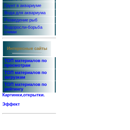
Грунт в аквариуме
Вода для аквариума
Разведение рыб
Водоросли-борьба
сними
Интересные сайты
ТОП материалов по
просмотрам
ТОП материалов по
загрузкам
ТОП материалов по
рейтингу
Картинки,открытки.
Эффект