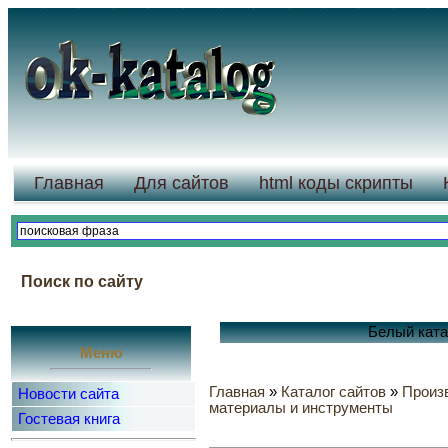
Главная
Для сайтов
html коды скрипты
Поиск по сайту
Белый катал
Меню
Главная
»
Каталог сайтов
»
Произ
Новости сайта
материалы и инструменты
Гостевая книга