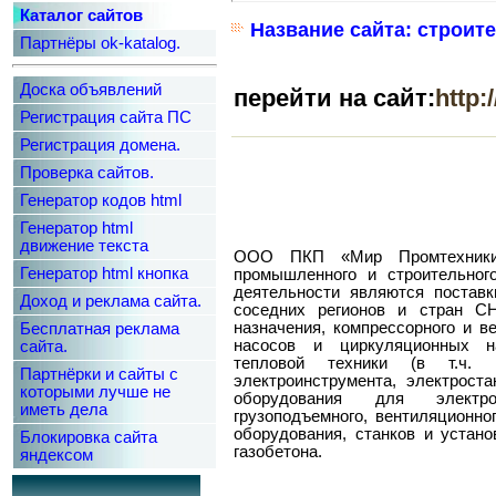
Каталог сайтов
Название сайта: строит
Партнёры ok-katalog.
Доска объявлений
перейти на сайт:
http
Регистрация сайта ПС
Регистрация домена.
Проверка сайтов.
Генератор кодов html
Генератор html
движение текста
ООО ПКП «Мир Промтехники
Генератор html кнопка
промышленного и строительног
деятельности являются поставк
Доход и реклама сайта.
соседних регионов и стран СН
назначения, компрессорного и в
Бесплатная реклама
насосов и циркуляционных нас
сайта.
тепловой техники (в т.ч. 
Партнёрки и сайты с
электроинструмента, электроста
которыми лучше не
оборудования для электрос
иметь дела
грузоподъемного, вентиляционног
оборудования, станков и устано
Блокировка сайта
газобетона.
яндексом