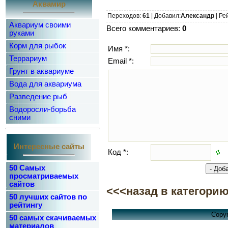
Аквамир
Переходов:
61
| Добавил:
Александр
| Ре
Аквариум своими
Всего комментариев:
0
руками
Корм для рыбок
Имя *:
Террариум
Email *:
Грунт в аквариуме
Вода для аквариума
Разведение рыб
Водоросли-борьба
сними
Интересные сайты
Код *:
50 Самых
просматриваемых
сайтов
<<<назад в категори
50 лучших сайтов по
рейтингу
Copyr
50 самых скачиваемых
материалов