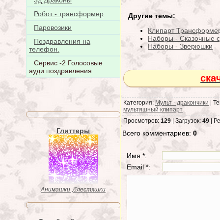
3д Драконы
Робот - трансформер
Другие темы:
Паровозики
Клипарт Трансформе
Наборы - Сказочные 
Поздравления на
Наборы - Зверюшки
телефон.
Сервис -2 Голосовые
ауди поздравления
ска
Категория:
Мульт - дракончики
| Те
мультяшный клипарт
Просмотров:
129
| Загрузок:
49
| Р
Глиттеры
Всего комментариев:
0
Имя *:
Email *:
Анимашки ,блестяшки