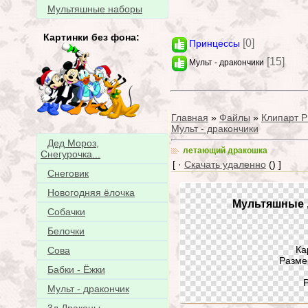
Мультяшные наборы
Картинки без фона:
[0]
Принцессы
[15]
Мульт - дракончики
Главная
»
Файлы
»
Клипарт P
Мульт - дракончики
Дед Мороз,
летающий дракошка
Снегурочка...
[ ·
Скачать удаленно
() ]
Снеговик
Новогодняя ёлочка
Мультяшные 
Собачки
Белочки
Ка
Сова
Разме
Бабки - Ёжки
Мульт - дракончик