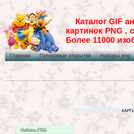
Каталог GIF ан
картинок PNG , 
Более 11000 из
Главная
Голосовые открытки
Наборы png
Меню
КАРТИ
Наборы-PNG