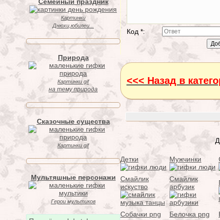
Семейный праздник
Картинки
Днюхи,юбилеи...
Код *:
Природа
<<< Назад в катег
Картинки gif
на тему природа
Сказочные существа
Д
Картинки gif
Детки
Мужчинки
Мультяшные персонажи
Смайлик
Смайлик
искуство
арбузик
Герои мультиков
Собачки png
Белочка png