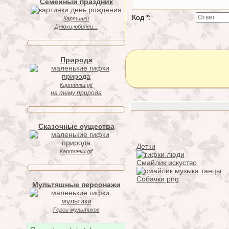
Семейный праздник
Код *:
Картинки
Днюхи,юбилеи...
Природа
Картинки gif
на тему природа
Сказочные существа
Детки
Картинки gif
Смайлик искуство
Собачки png
Мультяшные персонажи
Герои мультиков