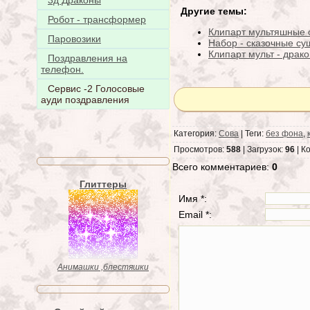
3д Драконы
Другие темы:
Робот - трансформер
Клипарт мультяшные 
Паровозики
Набор - сказочные су
Клипарт мульт - драк
Поздравления на
телефон.
Сервис -2 Голосовые
ауди поздравления
Категория:
Сова
| Теги:
без фона
,
Просмотров:
588
| Загрузок:
96
| К
Всего комментариев:
0
Глиттеры
Имя *:
Email *:
Анимашки ,блестяшки