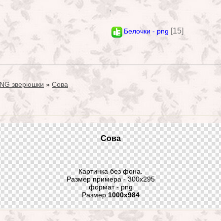
[15]
Белочки - png
PNG зверюшки
»
Сова
Сова
Картинка без фона.
Размер примера - 300x295
формат - png
Размер:
1000x984