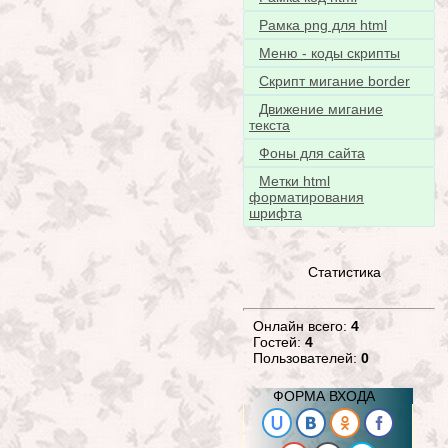
Рамка png для html
Меню - коды скрипты
Скрипт мигание border
Движение мигание
текста
Фоны для сайта
Метки html
форматирования
шрифта
Статистика
Онлайн всего:
4
Гостей:
4
Пользователей:
0
ФОРМА ВХОДА