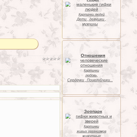
Картинки людей
Дети , девушки ,
мужчины
Отношения
Картинки
любовь,
Cердечки , Поцелуйчики...
Зоопарк
Картинки
живых организмов
животные