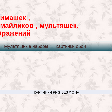
имашек ,
смайликов , мультяшек.
ображений
Мультяшные наборы
Картинки обои
КАРТИНКИ PNG БЕЗ ФОНА