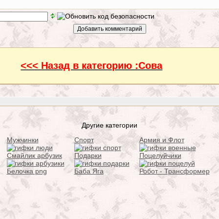
<<< Назад в категорию :Сова
Другие категории
Мужчинки
Спорт
Армия и Флот
Смайлик арбузик
Подарки
Поцелуйчики
Белочка png
Баба Яга
Робот - Трансформер