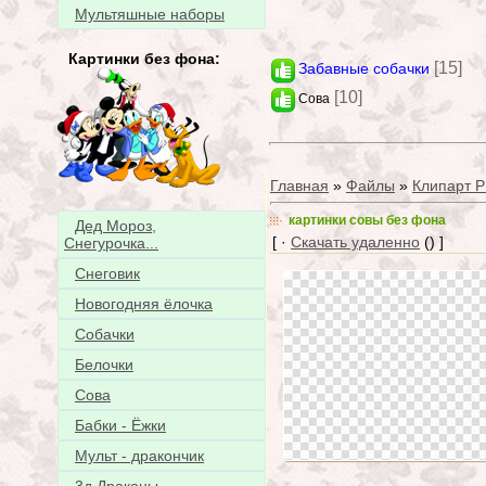
Мультяшные наборы
Картинки без фона:
[15]
Забавные собачки
[10]
Сова
Главная
»
Файлы
»
Клипарт 
картинки совы без фона
Дед Мороз,
[ ·
Скачать удаленно
() ]
Снегурочка...
Снеговик
Новогодняя ёлочка
Собачки
Белочки
Сова
Бабки - Ёжки
Мульт - дракончик