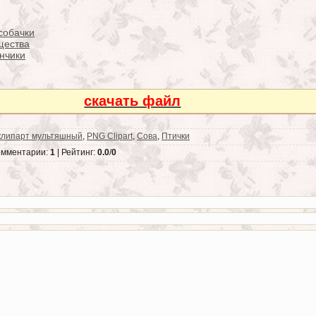
собачки
щества
ончики
скачать файл
клипарт мультяшный
,
PNG Clipart
,
Сова
,
Птички
омментарии:
1
| Рейтинг:
0.0
/
0