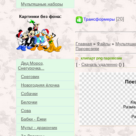
Мультяшные наборы
Картинки без фона:
[20]
Трансформеры
Главная
»
Файлы
»
Мультяшн
Паровозики
клипарт png паровозик
Дед Мороз,
[ ·
Скачать удаленно
() ]
Снегурочка...
Снеговик
Поез
Новогодняя ёлочка
Собачки
Ка
Белочки
Разме
Сова
Ра
Бабки - Ёжки
Мульт - дракончик