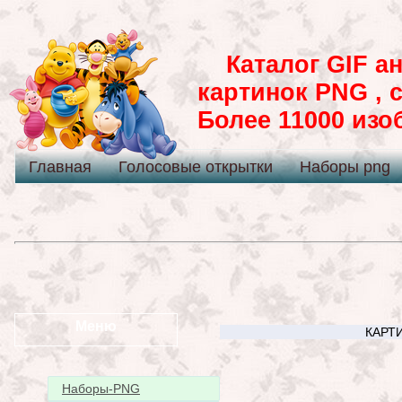
Каталог GIF ан
картинок PNG , 
Более 11000 из
Главная
Голосовые открытки
Наборы png
Меню
КАРТИ
Наборы-PNG