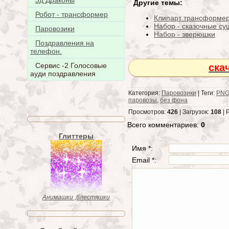
3д Драконы
Другие темы:
Робот - трансформер
Клипарт трансформе
Набор - сказочные су
Паровозики
Набор - зверюшки
Поздравления на
телефон.
Сервис -2 Голосовые
ска
ауди поздравления
Категория:
Паровозики
| Теги:
PNG 
паровозы
,
без фона
Просмотров:
426
| Загрузок:
108
| 
Всего комментариев:
0
Глиттеры
Имя *:
Email *:
Анимашки ,блестяшки