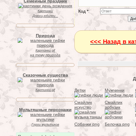
Семейный праздник
Код *:
Картинки
Днюхи,юбилеи...
Природа
<<< Назад в к
Картинки gif
на тему природа
Сказочные существа
Д
Детки
Мужчинки
Картинки gif
Смайлик
Смайлик
искуство
арбузик
Мультяшные персонажи
Собачки png
Белочка png
Герои мультиков