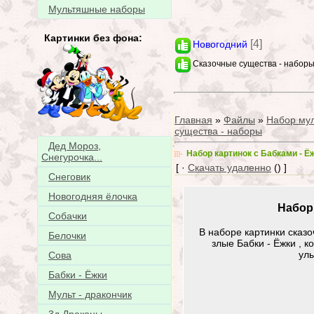
Мультяшные наборы
Картинки без фона:
[4]
Новогодний
Сказочные существа - набор
Главная
»
Файлы
»
Набор му
существа - наборы
Дед Мороз,
Набор картинок с Бабками - Ё
Снегурочка...
[ ·
Скачать удаленно
() ]
Снеговик
Новогодняя ёлочка
Набор 
Собачки
В наборе картинки сказ
Белочки
злые Бабки - Ёжки , к
улы
Сова
Бабки - Ёжки
Мульт - дракончик