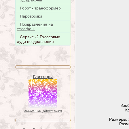
3д Драконы
Робот - трансформер
Паровозики
Поздравления на
телефон.
Сервис -2 Голосовые
ауди поздравления
Глиттеры
Изо
К
Анимашки ,блестяшки
Размеры: 
Разм