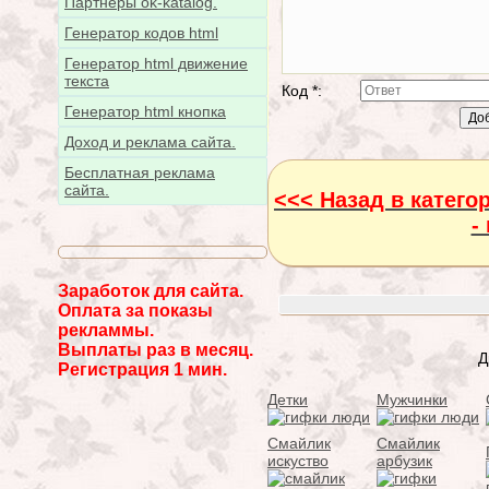
Партнёры ok-katalog.
Генератор кодов html
Генератор html движение
текста
Код *:
Генератор html кнопка
Доход и реклама сайта.
Бесплатная реклама
сайта.
<<< Назад в катег
-
Заработок для сайта.
Оплата за показы
рекламмы.
Выплаты раз в месяц.
Д
Регистрация 1 мин.
Детки
Мужчинки
Смайлик
Смайлик
искуство
арбузик