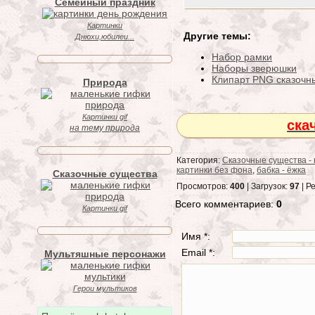
Семейный праздник
Картинки
Другие темы:
Днюхи,юбилеи...
Набор рамки
Наборы зверюшки
Клипарт PNG сказочн
Природа
Картинки gif
ска
на тему природа
Категория:
Сказочные существа -
картинки без фона
,
бабка - ёжка
Сказочные существа
Просмотров:
400
| Загрузок:
97
| Р
Всего комментариев:
0
Картинки gif
Имя *:
Email *:
Мультяшные персонажи
Герои мультиков