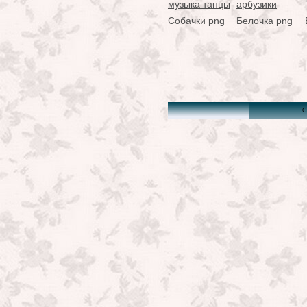
Собачки png
Белочка png
C