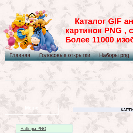
Каталог GIF ан
картинок PNG , 
Более 11000 из
Главная
Голосовые открытки
Наборы png
Меню
КАРТИ
Наборы-PNG