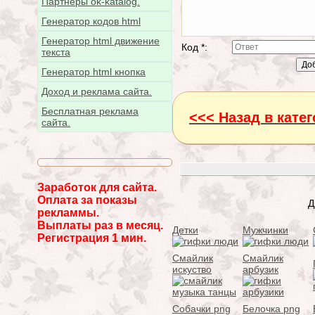
Партнёры ok-katalog.
Генератор кодов html
Генератор html движение
Код *:
текста
Генератор html кнопка
Доход и реклама сайта.
Бесплатная реклама
<<< Назад в кате
сайта.
Заработок для сайта.
Оплата за показы
Д
рекламмы.
Выплаты раз в месяц.
Детки
Мужчинки
Регистрация 1 мин.
Смайлик
Смайлик
искуство
арбузик
Собачки png
Белочка png