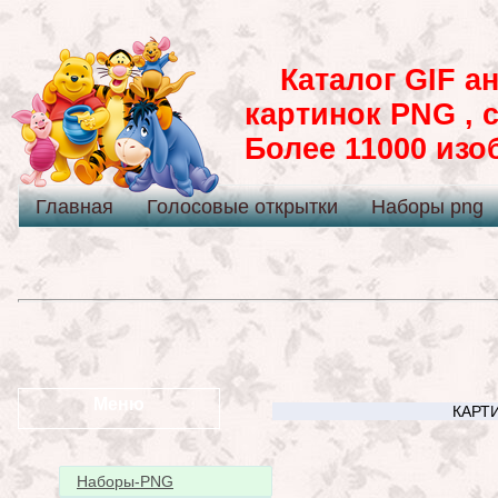
Каталог GIF ан
картинок PNG , 
Более 11000 из
Главная
Голосовые открытки
Наборы png
Меню
КАРТИ
Наборы-PNG