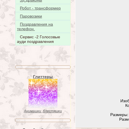
3д Драконы
Робот - трансформер
Паровозики
Поздравления на
телефон.
Сервис -2 Голосовые
ауди поздравления
Глиттеры
Изо
К
Анимашки ,блестяшки
Размеры: 
Разм