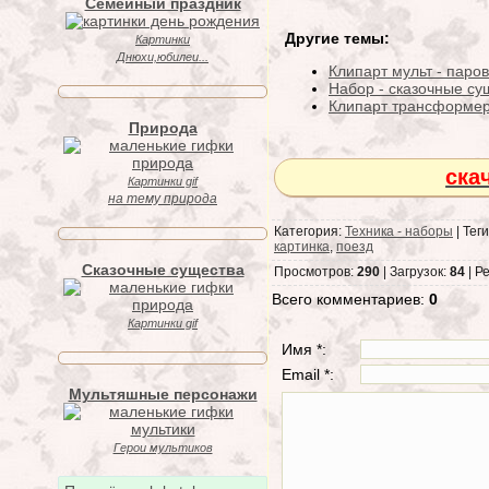
Семейный праздник
Другие темы:
Картинки
Днюхи,юбилеи...
Клипарт мульт - паров
Набор - сказочные су
Клипарт трансформе
Природа
ска
Картинки gif
на тему природа
Категория:
Техника - наборы
| Тег
картинка
,
поезд
Сказочные существа
Просмотров:
290
| Загрузок:
84
| Р
Всего комментариев:
0
Картинки gif
Имя *:
Email *:
Мультяшные персонажи
Герои мультиков