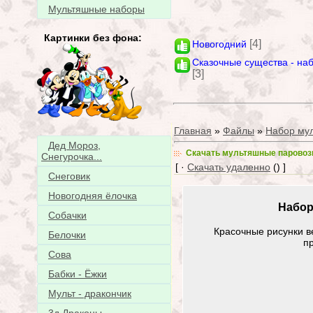
Мультяшные наборы
Картинки без фона:
[4]
Новогодний
Сказочные существа - на
[3]
Главная
»
Файлы
»
Набор му
Дед Мороз,
Скачать мультяшные паровоз
Снегурочка...
[ ·
Скачать удаленно
() ]
Снеговик
Новогодняя ёлочка
Набор
Собачки
Красочные рисунки в
Белочки
п
Сова
Бабки - Ёжки
Мульт - дракончик