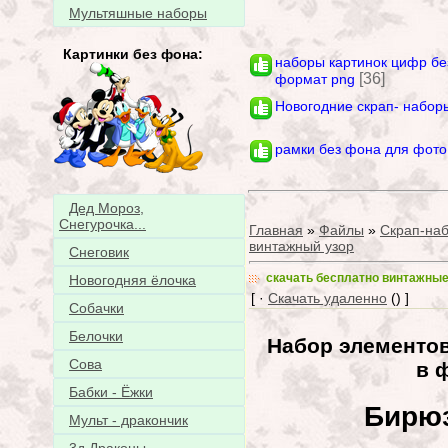
Мультяшные наборы
Картинки без фона:
наборы картинок цифр бе
[36]
формат png
Новогодние скрап- набор
рамки без фона для фото
Дед Мороз,
Снегурочка...
Главная
»
Файлы
»
Скрап-наб
винтажный узор
Снеговик
скачать бесплатно винтажны
Новогодняя ёлочка
[ ·
Скачать удаленно
() ]
Собачки
Белочки
Набор элементов
Сова
в 
Бабки - Ёжки
Бирюз
Мульт - дракончик