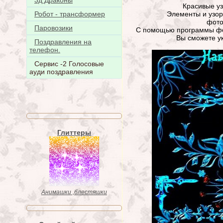
3д Драконы
Красивые у
Элементы и узо
Робот - трансформер
фото
Паровозики
С помощью программы ф
Вы сможете у
Поздравления на
телефон.
Сервис -2 Голосовые
ауди поздравления
Глиттеры
Анимашки ,блестяшки