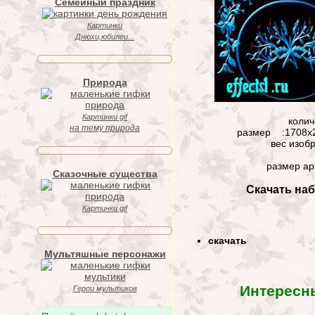
Семейный праздник
Картинки
Днюхи,юбилеи...
Природа
Картинки gif
колич
на тему природа
размер :1708x2
вес изоб
размер ар
Сказочные существа
Скачать на
Картинки gif
скачать
Мультяшные персонажи
Интересн
Герои мультиков