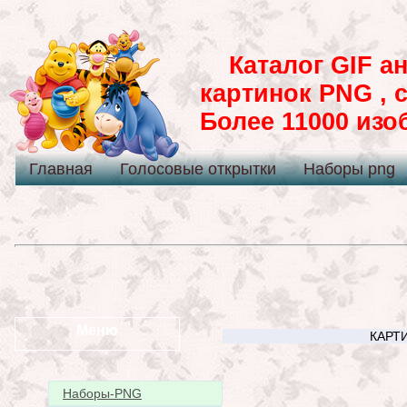
Каталог GIF ан
картинок PNG , 
Более 11000 из
Главная
Голосовые открытки
Наборы png
Меню
КАРТИ
Наборы-PNG