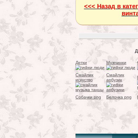
<<< Назад в кате
винт
Д
Детки
Мужчинки
Смайлик
Смайлик
искуство
арбузик
Собачки png
Белочка png
C