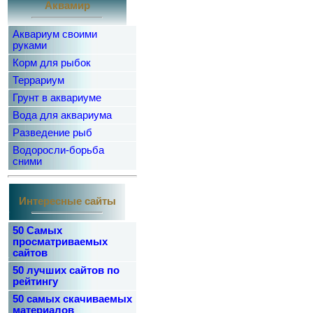
Аквамир
Аквариум своими
руками
Корм для рыбок
Террариум
Грунт в аквариуме
Вода для аквариума
Разведение рыб
Водоросли-борьба
сними
Интересные сайты
50 Самых
просматриваемых
сайтов
50 лучших сайтов по
рейтингу
50 самых скачиваемых
материалов