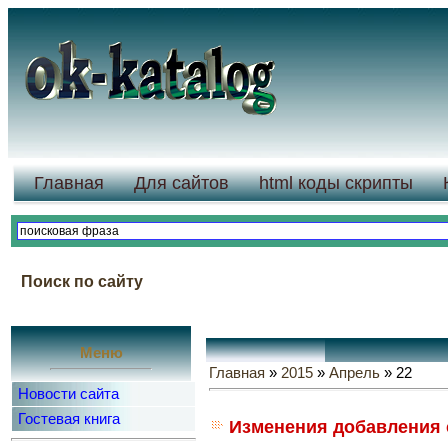
Главная
Для сайтов
html коды скрипты
Поиск по сайту
Меню
Главная
»
2015
»
Апрель
» 22
Новости сайта
Гостевая книга
Изменения добавления с