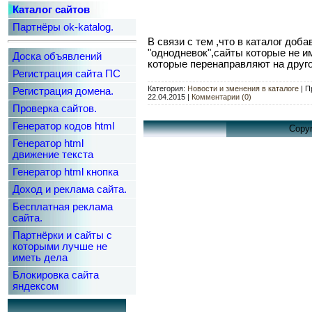
Каталог сайтов
Партнёры ok-katalog.
В связи с тем ,что в каталог доб
"однодневок",сайты которые не 
Доска объявлений
которые перенаправляют на другой
Регистрация сайта ПС
Категория:
Новости и зменения в каталоге
|
П
Регистрация домена.
22.04.2015
|
Комментарии (0)
Проверка сайтов.
Генератор кодов html
Copyr
Генератор html
движение текста
Генератор html кнопка
Доход и реклама сайта.
Бесплатная реклама
сайта.
Партнёрки и сайты с
которыми лучше не
иметь дела
Блокировка сайта
яндексом