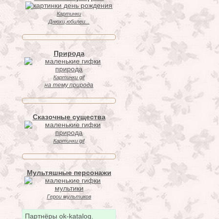
Картинки
Днюхи,юбилеи...
Природа
Картинки gif
на тему природа
Сказочные существа
Картинки gif
Мультяшные персонажи
Герои мультиков
Партнёры ok-katalog.