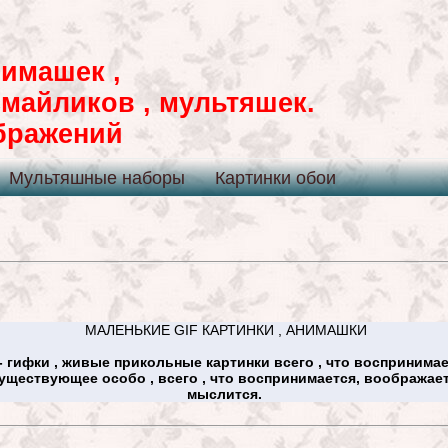
имашек ,
смайликов , мультяшек.
ображений
Мультяшные наборы
Картинки обои
МАЛЕНЬКИЕ GIF КАРТИНКИ , АНИМАШКИ
 гифки , живые прикольные картинки всего , что воспринимае
уществующее особо , всего , что воспринимается, воображает
мыслится.