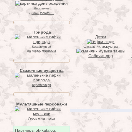
Картинки
Днюхи,юбилеи...
Природа
Детки
Смайлик искуство
Картинки gif
на тему природа
Собачки png
Сказочные существа
Картинки gif
Мультяшные персонажи
Герои мультиков
Партнёры ok-katalog.