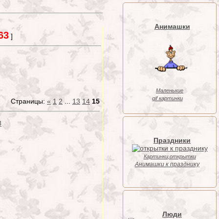
Анимашки
63
]
Маленькие
gif картинки
Страницы:
«
1
2
...
13
14
15
8
Праздники
Картинки,открытки
Анимашки к празднику
Люди