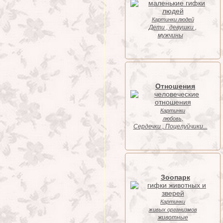
Картинки людей
Дети , девушки ,
мужчины
Отношения
Картинки
любовь,
Cердечки , Поцелуйчики...
Зоопарк
Картинки
живых организмов
животные