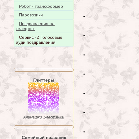
Робот - трансформер
Паровозики
Поздравления на
телефон.
Сервис -2 Голосовые
ауди поздравления
Глиттеры
Анимашки ,блестяшки
Семейный праздник