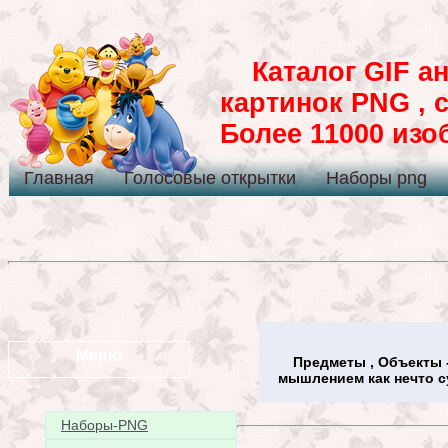
Каталог GIF ан
картинок PNG , 
Более 11000 из
Главная
Голосовые открытки
Наборы png
Меню
Предметы , Объекты -
мышлением как нечто с
Наборы-PNG