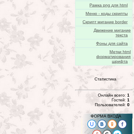
Рамка png для html
Меню - коды скрипты
Скрипт мигание border
Движение мигание
текста
Фоны для сайта
Метки html
форматирования
шрифта
Статистика
Онлайн всего:
1
Гостей:
1
Пользователей:
0
ФОРМА ВХОДА