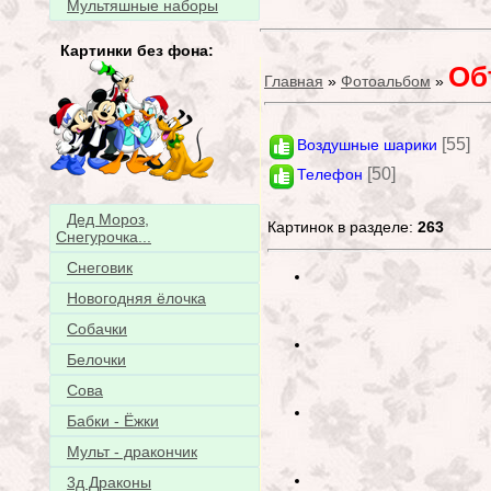
Мультяшные наборы
Картинки без фона:
Об
Главная
»
Фотоальбом
»
[55]
Воздушные шарики
[50]
Телефон
Дед Мороз,
Картинок в разделе:
263
Снегурочка...
Снеговик
Новогодняя ёлочка
Собачки
Белочки
Сова
Бабки - Ёжки
Мульт - дракончик
3д Драконы