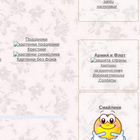
звери
насекомые
Праздники
Крестики
Армия и Флот
р
Картинки без фона
Картинки
на военную тему
Военная техника
,Солдаты
Смайлики