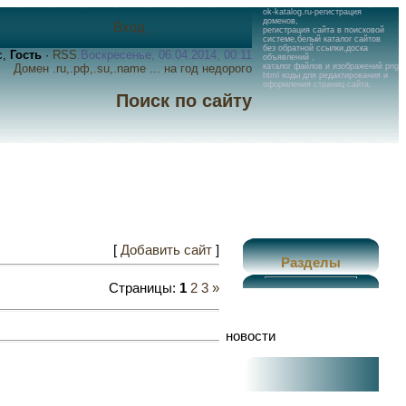
ok-katalog.ru-регистрация
доменов,
Вход
регистрация сайта в поисковой
системе,белый каталог сайтов
без обратной ссылки,доска
с,
Гость
·
RSS
.Воскресенье, 06.04.2014, 00:11
объявлений ,
Домен .ru,.рф,.su,.name ... на год недорого
каталог файлов и изображений png
html коды для редактирования и
оформления страниц сайта.
Поиск по сайту
[
Добавить сайт
]
Разделы
Страницы:
1
2
3
»
новости