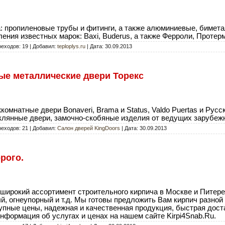
а: пропиленовые трубы и фитинги, а также алюминиевые, бимет
ения известных марок: Baxi, Buderus, а также Ферроли, Протер
реходов: 19 | Добавил:
teploplys.ru
| Дата:
30.09.2013
ые металлические двери Торекс
омнатные двери Bonaveri, Brama и Status, Valdo Puertas и Русс
еклянные двери, замочно-скобяные изделия от ведущих зарубеж
реходов: 21 | Добавил:
Салон дверей KingDoors
| Дата:
30.09.2013
рого.
ирокий ассортимент строительного кирпича в Москве и Питере
й, огнеупорный и т.д. Мы готовы предложить Вам кирпич разной
пные цены, надежная и качественная продукция, быстрая дост
нформация об услугах и ценах на нашем сайте Kirpi4Snab.Ru.