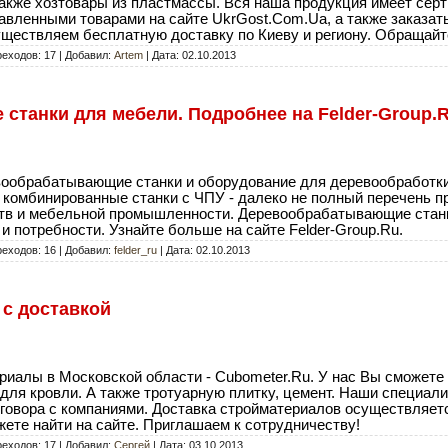
а также хозтовары из пластмассы. Вся наша продукция имеет се
авленными товарами на сайте UkrGost.Com.Ua, а также заказат
существляем бесплатную доставку по Киеву и региону. Обращайт
реходов: 17 | Добавил:
Artem
| Дата:
02.10.2013
танки для мебели. Подробнее на Felder-Group.
евообрабатывающие станки и оборудование для деревообработк
 комбинированные станки с ЧПУ - далеко не полный перечень 
в и мебельной промышленности. Деревообрабатывающие станк
 потребности. Узнайте больше на сайте Felder-Group.Ru.
реходов: 16 | Добавил:
felder_ru
| Дата:
02.10.2013
с доставкой
иалы в Московской области - Cubometer.Ru. У нас Вы сможете
для кровли. А также тротуарную плитку, цемент. Наши специал
овора с компаниями. Доставка стройматериалов осуществляетс
ете найти на сайте. Приглашаем к сотрудничеству!
реходов: 17 | Добавил:
Сергей
| Дата:
03.10.2013