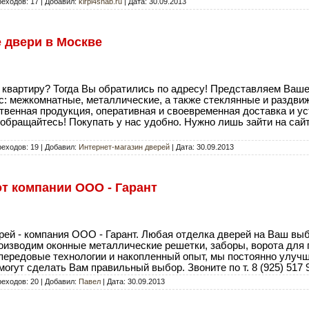
реходов: 17 | Добавил:
kirpi4snab.ru
| Дата:
30.09.2013
 двери в Москве
 квартиру? Тогда Вы обратились по адресу! Представляем Ваш
с: межкомнатные, металлические, а также стеклянные и раздв
твенная продукция, оперативная и своевременная доставка и у
 обращайтесь! Покупать у нас удобно. Нужно лишь зайти на сай
реходов: 19 | Добавил:
Интернет-магазин дверей
| Дата:
30.09.2013
т компании ООО - Гарант
ей - компания ООО - Гарант. Любая отделка дверей на Ваш выб
оизводим оконные металлические решетки, заборы, ворота для 
 передовые технологии и накопленный опыт, мы постоянно улуч
гут сделать Вам правильный выбор. Звоните по т. 8 (925) 517 
реходов: 20 | Добавил:
Павел
| Дата:
30.09.2013