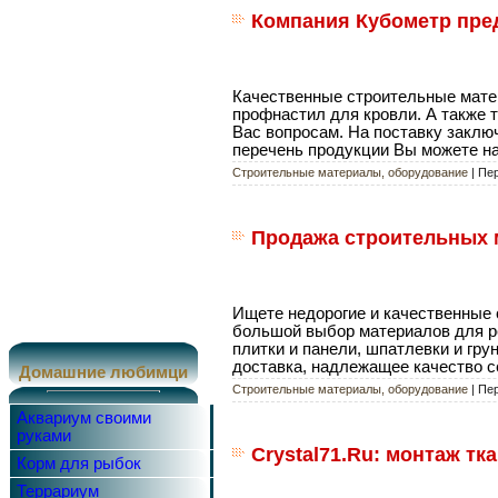
Компания Кубометр пред
Качественные строительные матер
профнастил для кровли. А также 
Вас вопросам. На поставку заклю
перечень продукции Вы можете на
Строительные материалы, оборудование
| Пе
Продажа строительных м
Ищете недорогие и качественные 
большой выбор материалов для рем
плитки и панели, шпатлевки и гру
доставка, надлежащее качество с
Домашние любимци
Строительные материалы, оборудование
| Пе
Аквариум своими
руками
Crystal71.Ru: монтаж т
Корм для рыбок
Террариум