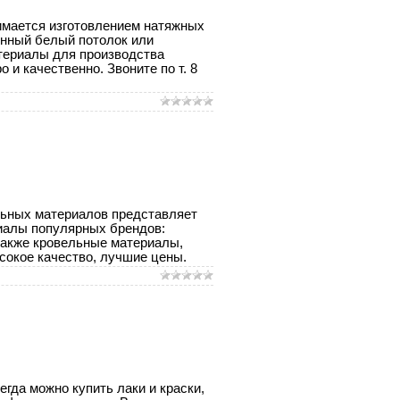
имается изготовлением натяжных
онный белый потолок или
териалы для производства
 качественно. Звоните по т. 8
льных материалов представляет
иалы популярных брендов:
 также кровельные материалы,
ысокое качество, лучшие цены.
егда можно купить лаки и краски,