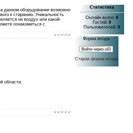
Статистика
На данном оборудовании возможно
вого к стиранию. Уникальность
Онлайн всего:
0
вляется не воздух или какой-
Гостей:
0
можете ознакомиться с
Пользователей:
0
Форма входа
Войти через uID
Старая форма входа
й области.