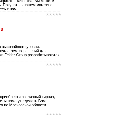
ртификаты качества. Вы можете
ь. Покупать в нашем магазине
есь к нам!
Ru
и высочайшего уровня.
предлагаемых решений для
и Felder-Group разрабатываются
 приобрести различный кирпич,
исты помогут сделать Вам
я по Московской области.