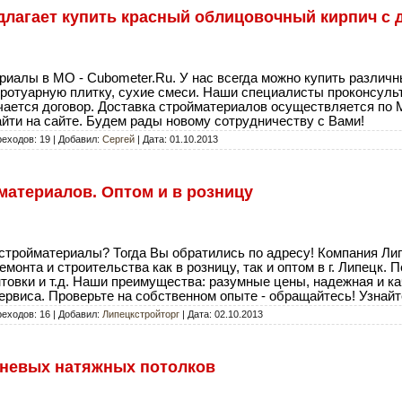
лагает купить красный облицовочный кирпич с 
иалы в МО - Cubometer.Ru. У нас всегда можно купить различн
тротуарную плитку, сухие смеси. Наши специалисты проконсул
чается договор. Доставка стройматериалов осуществляется по 
йти на сайте. Будем рады новому сотрудничеству с Вами!
реходов: 19 | Добавил:
Сергей
| Дата:
01.10.2013
атериалов. Оптом и в розницу
стройматериалы? Тогда Вы обратились по адресу! Компания Ли
онта и строительства как в розницу, так и оптом в г. Липецк. П
нтовки и т.д. Наши преимущества: разумные цены, надежная и к
ервиса. Проверьте на собственном опыте - обращайтесь! Узнайт
реходов: 16 | Добавил:
Липецкстройторг
| Дата:
02.10.2013
каневых натяжных потолков