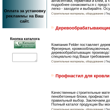
антисептики, герметики и клей, 
подробнее ознакомиться с предст
легко - заходите и выбирайте. О
Оплата за установку
Строительные материалы, оборудование
| Пе
рекламмы на Ваш
сайт.
Деревообрабатывающие с
Кнопка каталога
Компания Felder поставляет дер
Фрезерные, кромкооблицовочные,
деревообрабатыващих производст
специально под Ваши требования и
Строительные материалы, оборудование
| Пе
Профнастил для кровли 
Качественные строительные матер
пенобетонные блоки, профнастил 
правильный выбор. Заключаем дог
Полный каталог продукции Вы мож
Строительные материалы, оборудование
| Пе