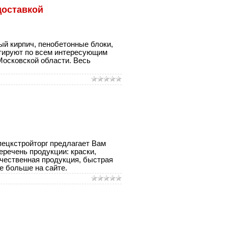
доставкой
ый кирпич, пенобетонные блоки,
ьтируют по всем интересующим
Московской области. Весь
пецкстройторг предлагает Вам
еречень продукции: краски,
ачественная продукция, быстрая
е больше на сайте.