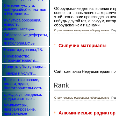
Интернет-услуги,
Оборудование для напыления и п
веб-дизайн,бесплатное
совершать напыление на керамиче
в Интернете...
этой технологии производства пен
Культура,обозрения,
нибудь другой газ, а вакуум, ко
новости,
оборудованием и ценами.
издания,танец....
Строительные материалы, оборудование
| Пе
Образование,рефераты,
наука,
психология,ВУЗы...
Сыпучие материалы
Новости,журналы,ТВ.
Производство,
строй-материалы....
Спорт,клубы,турниры...
Сайт компании Нерудматериал пре
Товары и услуги...
Банки,страхование,
налоги, аудит,
благотворительность...
Дом,досуг,праздники,
Строительные материалы, оборудование
| Пер
мода,животные...
Компьютеры,
програмирование,
Алюминиевые радиаторы
программное