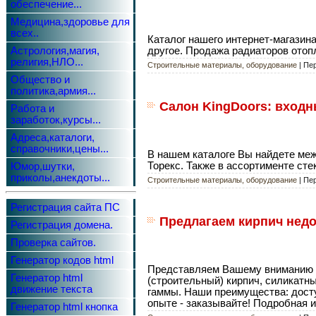
обеспечение...
Медицина,здоровье для
всех..
Каталог нашего интернет-магазин
Астрология,магия,
другое. Продажа радиаторов отопл
религия,НЛО...
Строительные материалы, оборудование
| Пе
Общество и
политика,армия...
Салон KingDoors: входн
Работа и
заработок,курсы...
Адреса,каталоги,
справочники,цены...
В нашем каталоге Вы найдете межк
Торекс. Также в ассортименте ст
Юмор,шутки,
приколы,анекдоты...
Строительные материалы, оборудование
| Пе
Регистрация сайта ПС
Предлагаем кирпич недо
Регистрация домена.
Проверка сайтов.
Генератор кодов html
Представляем Вашему вниманию ш
Генератор html
(строительный) кирпич, силикатны
движение текста
гаммы. Наши преимущества: досту
опыте - заказывайте! Подробная и
Генератор html кнопка