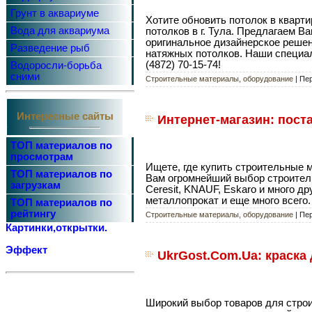
Грунт в аквариуме
Хотите обновить потолок в кварт
Вода для аквариума
потолков в г. Тула. Предлагаем 
оригинальное дизайнерское реше
Разведение рыб
натяжных потолков. Наши специал
(4872) 70-15-74!
Водоросли-борьба
сними
Строительные материалы, оборудование
| Пе
Интересные сайты
Интернет-магазин: пост
ТОП материалов по
просмотрам
Ищете, где купить строительные 
ТОП материалов по
Вам огромнейший выбор строител
загрузкам
Ceresit, KNAUF, Eskaro и много 
металлопрокат и еще много всего.
ТОП материалов по
рейтингу
Строительные материалы, оборудование
| Пе
Картинки,открытки.
Эффект
UkrGost.Com.Ua: краска 
Широкий выбор товаров для строит