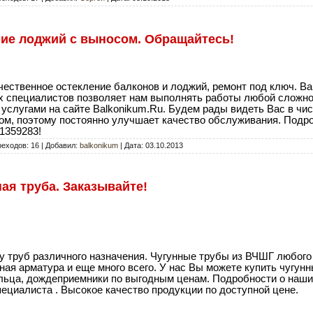
ние лоджий с выносом. Обращайтесь!
чественное остекление балконов и лоджий, ремонт под ключ. Ba
 специалистов позволяет нам выполнять работы любой сложно
услугами на сайте Balkonikum.Ru. Будем рады видеть Вас в чи
ом, поэтому постоянно улучшает качество обслуживания. Подр
1359283!
реходов: 16 | Добавил:
balkonikum
| Дата:
03.10.2013
я труба. Заказывайте!
 труб различного назначения. Чугунные трубы из ВЧШГ любого
ная арматура и еще много всего. У нас Вы можете купить чугун
ольца, дождеприемники по выгодным ценам. Подробности о наши
пециалиста . Высокое качество продукции по доступной цене.