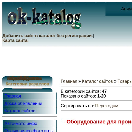
Аним
Добавить сайт в каталог без регистрации.
|
Карта сайта.
Коды скрипты
Сайт Домен
FAQ
Каталог файлов
Каталог сайтов
Разделы сайта
Главная
»
Каталог сайтов
»
Товары
Категории разделов
В категории сайтов:
47
Показано сайтов:
1-20
Главная
Доска объявлений
Сортировать по:
Переходам
Каталог сайтов
Оборудование для произ
Авто-мото инфо
Отдых,видео,фото,игры...