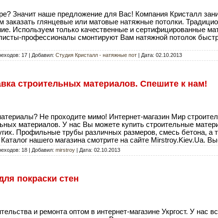
ире? Значит наше предложение для Вас! Компания Кристалл зан
Вам заказать глянцевые или матовые натяжные потолки. Традици
ние. Используем только качественные и сертифицированные ма
исты-профессионалы смонтируют Вам натяжной потолок быстро и
реходов: 17 | Добавил:
Студия Кристалл - натяжные пот
| Дата:
02.10.2013
авка строительных материалов. Спешите к нам!
материалы? Не проходите мимо! Интернет-магазин Мир строите
ьных материалов. У нас Вы можете купить строительные матер
других. Профильные трубы различных размеров, смесь бетона, а
 Каталог нашего магазина смотрите на сайте Mirstroy.Kiev.Ua. В
реходов: 18 | Добавил:
mirstroy
| Дата:
02.10.2013
для покраски стен
ельства и ремонта оптом в интернет-магазине Укргост. У нас вс