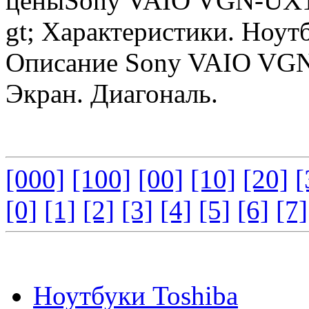
ценыSony VAIO VGN-UX1
gt; Характеристики. Ноу
Описание Sony VAIO VGN
Экран. Диагональ.
[000]
[100]
[00]
[10]
[20]
[
[0]
[1]
[2]
[3]
[4]
[5]
[6]
[7]
Ноутбуки Toshiba