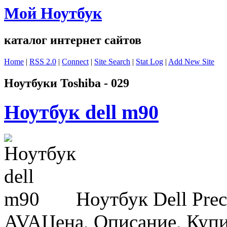
Мой Ноутбук
каталог интернет сайтов
Home
|
RSS 2.0
|
Connect
|
Site Search
|
Stat Log
|
Add New Site
Ноутбуки Toshiba - 029
Ноутбук dell m90
Ноутбук Dell Pre
AVAЦена, Описание, Купит