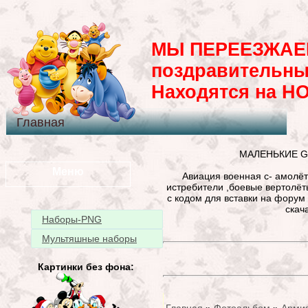
МЫ ПЕРЕЕЗЖАЕМ
поздравительны
Находятся на H
Главная
МАЛЕНЬКИЕ GI
Меню
Авиация военная с- амолё
истребители ,боевые вертолёты
с кодом для вставки на форум 
скач
Наборы-PNG
Мультяшные наборы
Картинки без фона: