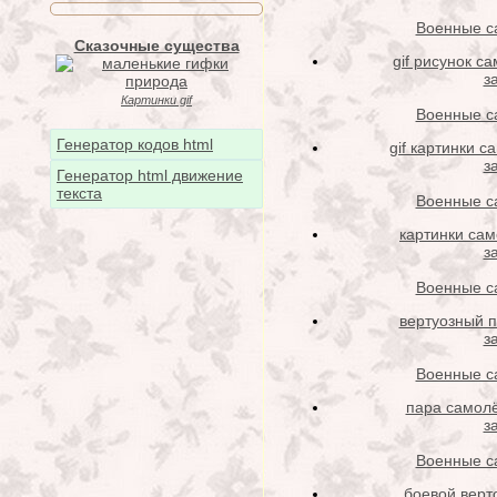
Военные с
Сказочные существа
gif рисунок с
з
Картинки gif
Военные с
Генератор кодов html
gif картинки с
з
Генератор html движение
текста
Военные с
картинки сам
з
Военные с
вертуозный п
з
Военные с
пара самол
з
Военные с
боевой верт