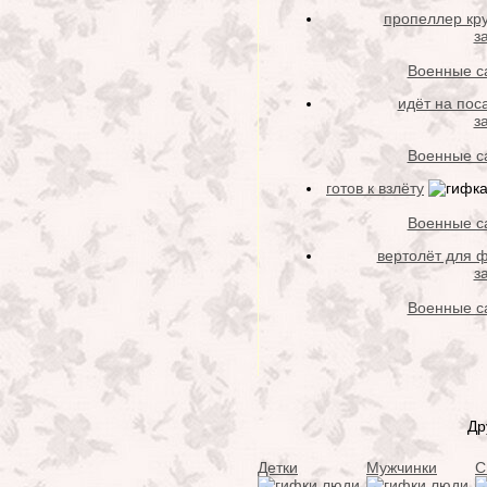
пропеллер кру
з
Военные с
идёт на пос
з
Военные с
готов к взлёту
Военные с
вертолёт для 
з
Военные с
Др
Детки
Мужчинки
С