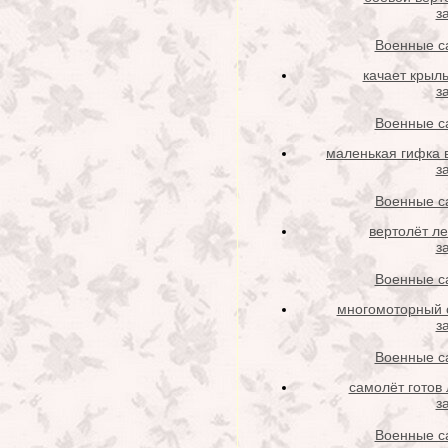
з
Военные с
качает крыл
з
Военные с
маленькая гифка 
з
Военные с
вертолёт ле
з
Военные с
многомоторный 
з
Военные с
самолёт готов 
з
Военные с