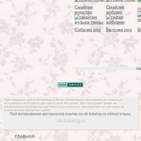
Смайлик
Смайлик
П
искуство
арбузик
Собачки png
Белочка png
Б
Cop
При создании сайта ok-katalog.ru были спользованы материалы из открытых
источников свободного доступа в сети Интернет. Все авторские права на
изображения,эллементы картинок png,анимации принадлежат их авторам,за
исключением авторских работ.
При копировании материалов ссылка на ok-katalog.ru обязательна.
ok-katalog.ru
ГЛАВНАЯ