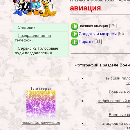
Главная
»
Фотоальбом
»
Армия
авиация
[25]
Военная авиация
Снеговик
[96]
Солдаты и матросы
Поздравления на
телефон.
[31]
Пираты
Сервис -2 Голосовые
ауди поздравления
Фотографий в разделе
Воен
высший пил
з
Глиттеры
Военные с
гифка военный 
з
Военные с
атакующий ве
Анимашки ,блестяшки
з