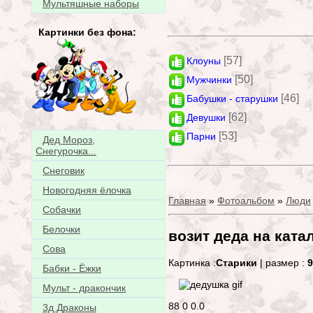
Мультяшные наборы
Картинки без фона:
[57]
Клоуны
[50]
Мужчинки
[46]
Бабушки - старушки
[62]
Девушки
[53]
Парни
Дед Мороз,
Снегурочка...
Снеговик
Новогодняя ёлочка
Главная
»
Фотоальбом
»
Люди
Собачки
Белочки
возит деда на ката
Сова
Картинка :
Старики
| размер :
9
Бабки - Ёжки
Мульт - дракончик
88
0
0.0
3д Драконы