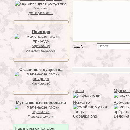
Картинки
Днюхи,юбилеи...
Природа
Код *:
Картинки gif
на тему природа
Сказочные существа
Картинки gif
Детки
Мужчин
Искуство
Арбузик
Мультяшные персонажи
Собачки png
Белочка
Герои мультиков
Партнёры ok-katalog.