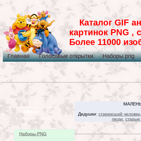
Каталог GIF ан
картинок PNG , 
Более 11000 из
Главная
Голосовые открытки
Наборы png
МАЛЕНЬ
Меню
Дедушки:
стареющий человек
люди
,
старые
Наборы-PNG