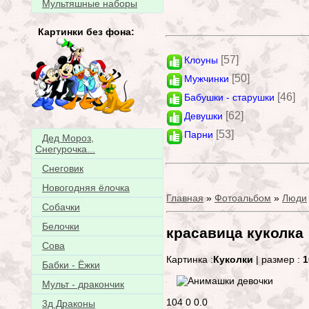
Мультяшные наборы
Картинки без фона:
[57]
Клоуны
[50]
Мужчинки
[46]
Бабушки - старушки
[62]
Девушки
[53]
Парни
Дед Мороз,
Снегурочка...
Снеговик
Новогодняя ёлочка
Главная
»
Фотоальбом
»
Люди
Собачки
Белочки
красавица куколка
Сова
Картинка :
Куколки
| размер :
1
Бабки - Ёжки
Мульт - дракончик
104
0
0.0
3д Драконы