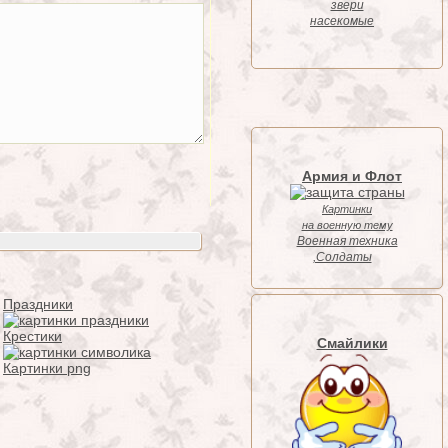
звери
насекомые
Армия и Флот
Картинки
на военную тему
Военная техника
,Солдаты
Праздники
Крестики
Смайлики
Картинки png