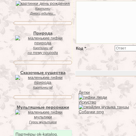
Картинки
Днюхи,юбилеи...
Природа
Код *:
Картинки gif
на тему природа
Сказочные существа
Картинки gif
Детки
Искуство
Мультяшные персонажи
Собачки png
Герои мультиков
Партнёры ok-katalog.