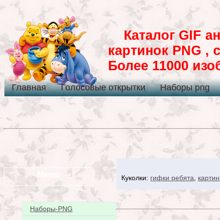
Каталог GIF ан
картинок PNG , 
Более 11000 из
Главная
Голосовые открытки
Наборы png
Меню
Куколки:
гифки ребята
,
картин
Наборы-PNG