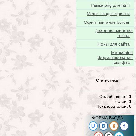
Рамка png для html
Меню - коды скрипты
Скрипт мигание border
Движение мигание
текста
Фоны для сайта
Метки html
форматирования
шрифта
Статистика
Онлайн всего:
1
Гостей:
1
Пользователей:
0
ФОРМА ВХОДА