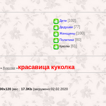
[102]
Дети
[77]
Дедушки
[100]
Женщины
[80]
Политики
[61]
Куколки
красавица куколка
»
Куколки
»
00x120
|вес :
17.3Kb
|загружено:02.02.2020