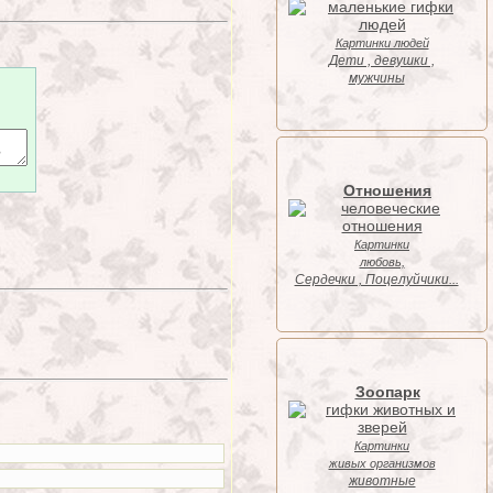
Картинки людей
Дети , девушки ,
мужчины
Отношения
Картинки
любовь,
Cердечки , Поцелуйчики...
Зоопарк
Картинки
живых организмов
животные