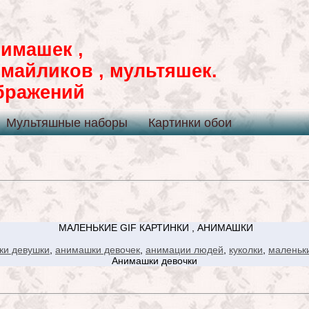
имашек ,
смайликов , мультяшек.
ображений
Мультяшные наборы
Картинки обои
МАЛЕНЬКИЕ GIF КАРТИНКИ , АНИМАШКИ
ки девушки
,
анимашки девочек
,
анимации людей
,
куколки
,
маленьк
Анимашки девочки