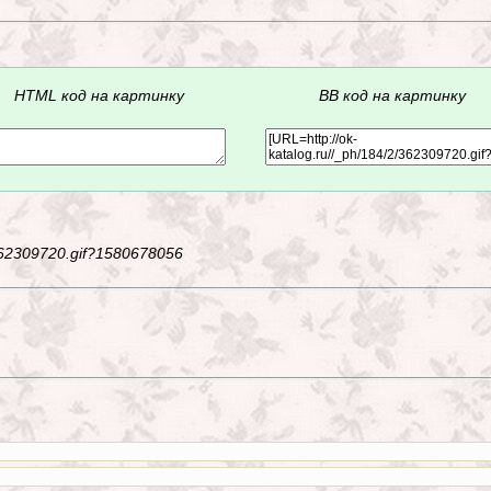
HTML код на картинку
BB код на картинку
2/362309720.gif?1580678056