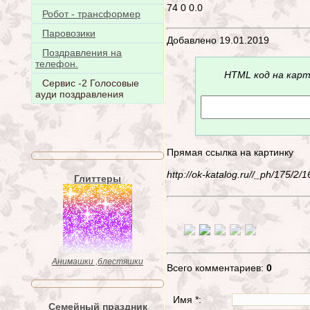
74
0
0.0
Робот - трансформер
Паровозики
Добавлено 19.01.2019
Поздравления на
телефон.
HTML код на карт
Сервис -2 Голосовые
ауди поздравления
Прямая ссылка на картинку
http://ok-katalog.ru//_ph/175/2
Глиттеры
Анимашки ,блестяшки
Всего комментариев:
0
Имя *:
Семейный праздник