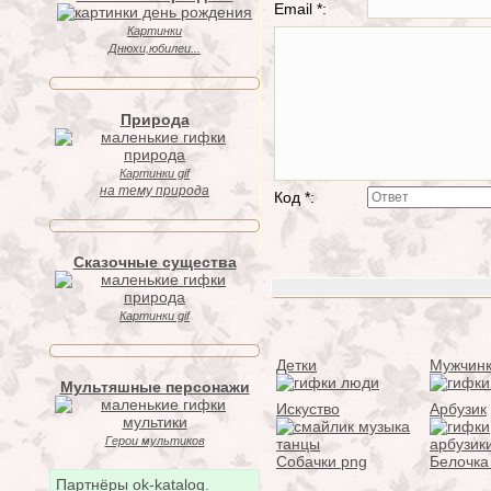
Email *:
Картинки
Днюхи,юбилеи...
Природа
Картинки gif
на тему природа
Код *:
Сказочные существа
Картинки gif
Детки
Мужчин
Мультяшные персонажи
Искуство
Арбузик
Герои мультиков
Собачки png
Белочка
Партнёры ok-katalog.