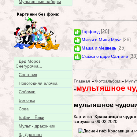
Мультяшные наборы
Картинки без фона:
[20]
Гарфилд
[26]
Микки и Мини Маус
[25]
Маша и Медведь
[33
Сказка о царе Салтане
Дед Мороз,
Снегурочка...
Снеговик
Главная
»
Фотоальбом
»
Муль
Новогодняя ёлочка
мультяшное ч
»
Собачки
Белочки
мультяшное чудов
Сова
Картинка :
Красавица и чудо
Бабки - Ёжки
загружено:09.02.2020
Мульт - дракончик
3д Драконы