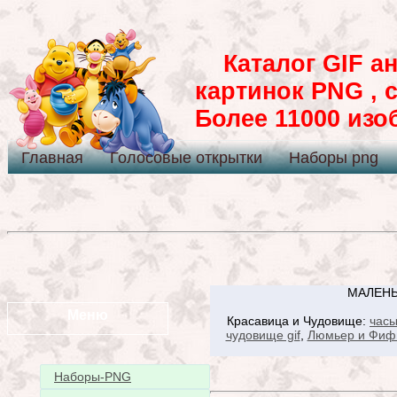
Каталог GIF ан
картинок PNG , 
Более 11000 из
Главная
Голосовые открытки
Наборы png
МАЛЕНЬ
Меню
Красавица и Чудовище:
час
чудовище gif
,
Люмьер и Фиф
Наборы-PNG