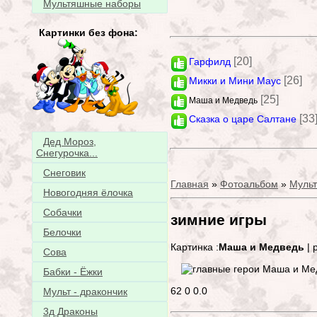
Мультяшные наборы
Картинки без фона:
[20]
Гарфилд
[26]
Микки и Мини Маус
[25]
Маша и Медведь
[33
Сказка о царе Салтане
Дед Мороз,
Снегурочка...
Снеговик
Главная
»
Фотоальбом
»
Муль
Новогодняя ёлочка
Собачки
зимние игры
Белочки
Картинка :
Маша и Медведь
| 
Сова
Бабки - Ёжки
62
0
0.0
Мульт - дракончик
3д Драконы