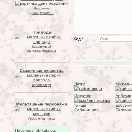
Картинки
Днюхи,юбилеи...
Природа
Код *:
Картинки gif
на тему природа
Сказочные существа
Детки
Мужчин
Картинки gif
Искуство
Арбузик
Мультяшные персонажи
Собачки png
Белочка
Герои мультиков
Партнёры ok-katalog.