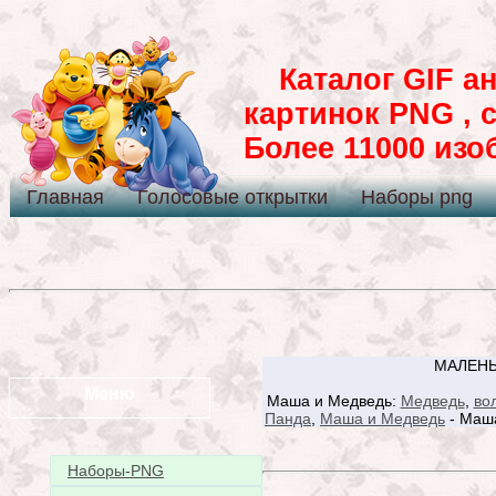
Каталог GIF ан
картинок PNG , 
Более 11000 из
Главная
Голосовые открытки
Наборы png
МАЛЕНЬ
Меню
Маша и Медведь:
Медведь
,
во
Панда
,
Маша и Медведь
- Маша
Наборы-PNG