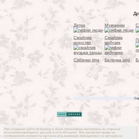
Др
Детки
Мужчинки
С
Смайлик
Смайлик
П
искуство
арбузик
Собачки png
Белочка png
Б
Cop
При создании сайта ok-katalog.ru были спользованы материалы из открытых
источников свободного доступа в сети Интернет. Все авторские права на
изображения,эллементы картинок png,анимации принадлежат их авторам,за