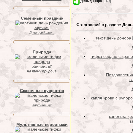
[45]
День донора
Семейный праздник
Фотографий в разделе
День
Картинки
Днюхи,юбилеи...
текст день донора
Природа
гифка сердце с кран
Картинки gif
на тему природа
Поздравления
з
Сказочные существа
капля крови с рупор
Картинки gif
капелька кр
з
Мультяшные персонажи