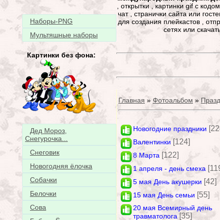
, открытки , картинки gif с код
чат , странички сайта или гост
Наборы-PNG
для создания плейкастов , отпр
сетях или скачат
Мультяшные наборы
Картинки без фона:
Главная
»
Фотоальбом
»
Празд
[22
Новогодние праздники
Дед Мороз,
Снегурочка...
[124]
Валентинки
Снеговик
[122]
8 Марта
Новогодняя ёлочка
[11
1 апреля - день смеха
Собачки
[42]
5 мая День акушерки
Белочки
[55]
15 мая День семьи
Сова
20 мая Всемирный день
[35]
травматолога