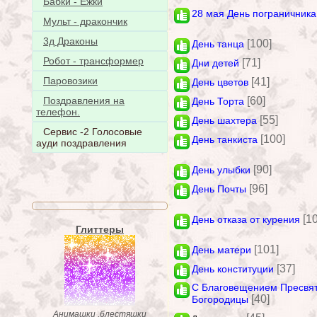
Бабки - Ёжки
28 мая День пограничника
Мульт - дракончик
3д Драконы
[100]
День танца
Робот - трансформер
[71]
Дни детей
Паровозики
[41]
День цветов
[60]
Поздравления на
День Торта
телефон.
[55]
День шахтера
Сервис -2 Голосовые
[100]
День танкиста
ауди поздравления
[90]
День улыбки
[96]
День Почты
[1
День отказа от курения
Глиттеры
[101]
День матери
[37]
День конституции
С Благовещением Пресвя
[40]
Богородицы
Анимашки ,блестяшки