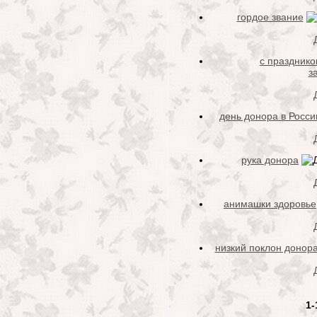
гордое звание
с празднико
з
день донора в Росси
рука донора
анимашки здоровье
низкий поклон донор
1-