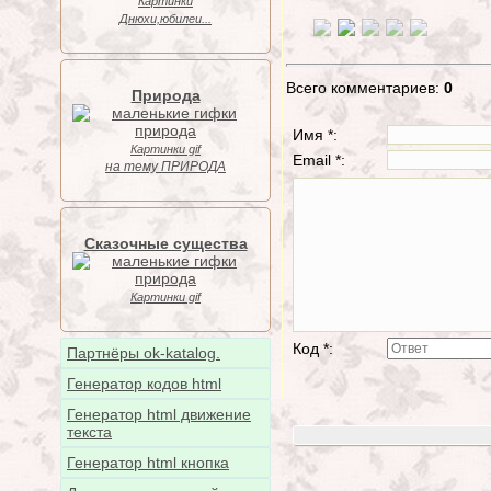
Картинки
Днюхи,юбилеи...
Всего комментариев:
0
Природа
Имя *:
Картинки gif
Email *:
на тему ПРИРОДА
Сказочные существа
Картинки gif
Код *:
Партнёры ok-katalog.
Генератор кодов html
Генератор html движение
текста
Генератор html кнопка