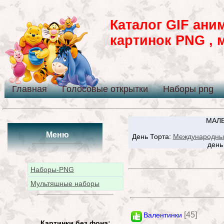
Каталог GIF ани
картинок PNG , 
Главная
Голосовые открытки
Наборы png
МАЛЕ
Меню
День Торта:
Международный
день
Наборы-PNG
Мультяшные наборы
[45]
Валентинки
Картинки без фона: