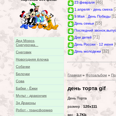
[46]
23 февраля
[
1 апреля - день смеха
[1
9 Мая , День Победы
[55]
День семьи
Последний звонок,выпу
[71]
Дни детей
Дед Мороз,
[
День России - 12 июня
Снегурочка...
[32]
День молодежи
Снеговик
Новогодняя ёлочка
Собачки
Белочки
Главная
»
Фотоальбом
»
Пр
Сова
день торта gif
Бабки - Ёжки
Мульт - дракончик
День Торта
3д Драконы
размер :
120x111
Робот - трансформер
вес :
3.7Kb