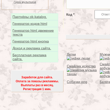
Герои мультиков
Код *:
Партнёры ok-katalog.
Генератор кодов html
Генератор html движение
текста
Генератор html кнопка
Доход и реклама сайта.
Детки
Мужчи
Бесплатная реклама
сайта.
Смайл
Смайлик искуство
арбуз
Заработок для сайта.
Оплата за показы рекламмы.
Собачки png
Белоч
Выплаты раз в месяц.
Регистрация 1 мин.