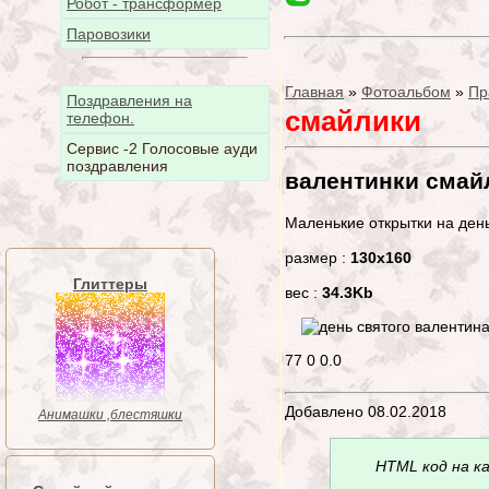
Робот - трансформер
Паровозики
Главная
»
Фотоальбом
»
Пр
Поздравления на
смайлики
телефон.
Сервис -2 Голосовые ауди
поздравления
валентинки смай
Маленькие открытки на ден
размер :
130x160
Глиттеры
вес :
34.3Kb
77
0
0.0
Добавлено 08.02.2018
Анимашки ,блестяшки
HTML код на к