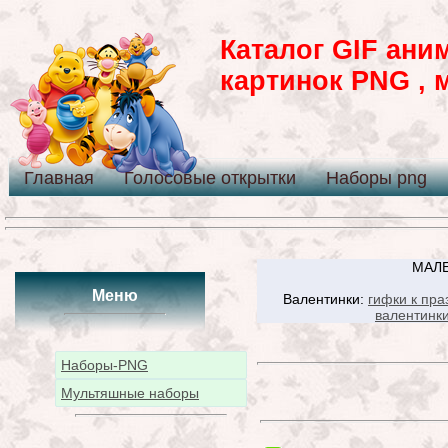
Каталог GIF ани
картинок PNG , 
Главная
Голосовые открытки
Наборы png
МАЛЕ
Меню
Валентинки:
гифки к пра
валентинк
Наборы-PNG
Мультяшные наборы