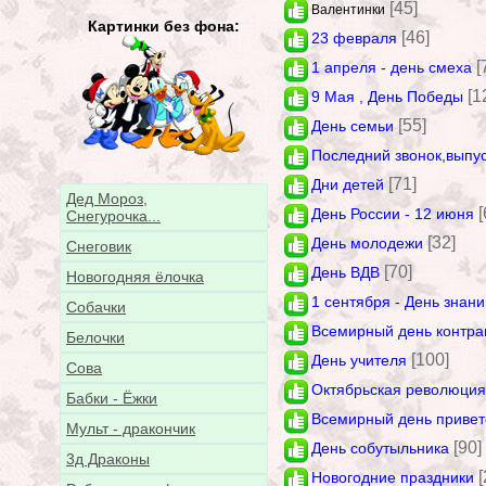
[45]
Валентинки
Картинки без фона:
[46]
23 февраля
[
1 апреля - день смеха
[1
9 Мая , День Победы
[55]
День семьи
Последний звонок,выпу
[71]
Дни детей
Дед Мороз,
[
День России - 12 июня
Снегурочка...
[32]
День молодежи
Снеговик
[70]
День ВДВ
Новогодняя ёлочка
1 сентября - День знани
Собачки
Всемирный день контра
Белочки
[100]
День учителя
Сова
Октябрьская революция
Бабки - Ёжки
Всемирный день привет
Мульт - дракончик
[90]
День собутыльника
3д Драконы
[
Новогодние праздники