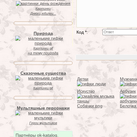
Картинки
Днюхи,юбилеи...
Код *:
Природа
Картинки gif
на тему природа
Сказочные существа
Детки
Мужчин
Картинки gif
Искуство
Арбузик
Собачки png
Белочка
Мультяшные персонажи
Герои мультиков
Партнёры ok-katalog.