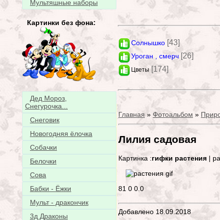
Мультяшные наборы
Картинки без фона:
[43]
Солнышко
[26]
Уроган , смерч
[174]
Цветы
Дед Мороз,
Снегурочка...
Главная
»
Фотоальбом
»
Прир
Снеговик
Новогодняя ёлочка
Лилия садовая
Собачки
Картинка :
гифки растения
| р
Белочки
Сова
81
0
0.0
Бабки - Ёжки
Мульт - дракончик
Добавлено 18.09.2018
3д Драконы