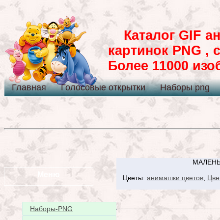
Каталог GIF ан
картинок PNG , 
Более 11000 из
Главная
Голосовые открытки
Наборы png
МАЛЕНЬ
Меню
Цветы:
анимашки цветов
,
Цве
Наборы-PNG