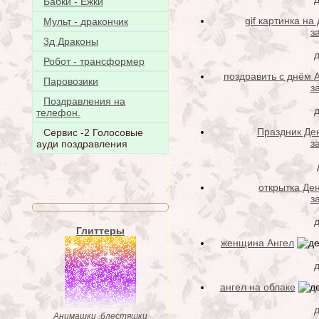
Бабки - Ёжки
gif картинка на
Мульт - дракончик
з
3д Драконы
д
Робот - трансформер
поздравить с днём 
Паровозики
з
Поздравления на
д
телефон.
Праздник Де
Сервис -2 Голосовые
з
ауди поздравления
открытка Де
з
д
Глиттеры
женщина Ангел
ангел на облаке
д
Анимашки ,блестяшки