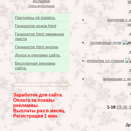
з
Герои мультиков
д
Партнёры ok-katalog.
картинки с 
з
Генератор кодов html
д
Генератор html движение
текста
солнечные лучи
Генератор html кнопка
д
Доход и реклама сайта.
открытка со стихом
Бесплатная реклама
сайта.
анимашки с д
з
Заработок для сайта.
Оплата за показы
рекламмы.
1-18
19-36
3
Выплаты раз в месяц.
Регистрация 1 мин.
Др