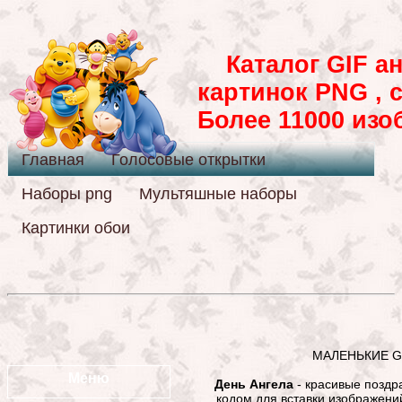
Каталог GIF ан
картинок PNG , 
Более 11000 из
Главная
Голосовые открытки
Наборы png
Мультяшные наборы
Картинки обои
МАЛЕНЬКИЕ GI
Меню
День Ангела
- красивые поздра
кодом для вставки изображений