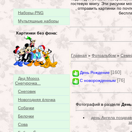
гостевую книгу. Эти рисунки м
, отправить картинки по почт
Наборы-PNG
беспла
Мультяшные наборы
Картинки без фона:
Главная
»
Фотоальбом
»
Семе
[160]
День Рождение
Дед Мороз,
[76]
С новорожденным
Снегурочка...
Снеговик
Новогодняя ёлочка
Фотографий в разделе
День
Собачки
Белочки
день Ангела поздрав
з
Сова
д