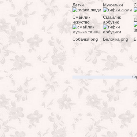
Детки
Мужчинки
С
Смайлик
Смайлик
П
искуство
арбузик
Собачки png
Белочка png
Б
Cop