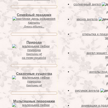
солнечный ангел
Семейный праздник
икона ангела
Картинки
д
Днюхи,юбилеи...
открытка к праз
з
Природа
ангел машет
Картинки gif
з
на тему природа
ангелы под
Сказочные существа
з
д
Картинки gif
рисунок ангела
Мультяшные персонажи
анимашки к праз