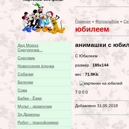
Главная
»
Фотоальбом
»
Се
юбилеем
анимашки с юби
Дед Мороз,
Снегурочка...
С Юбилеем
Снеговик
размер :
180x144
Новогодняя ёлочка
Собачки
вес :
71.9Kb
Белочки
Сова
7
0
0.0
Бабки - Ёжки
Добавлено 31.05.2018
Мульт - дракончик
3д Драконы
Робот - трансформер