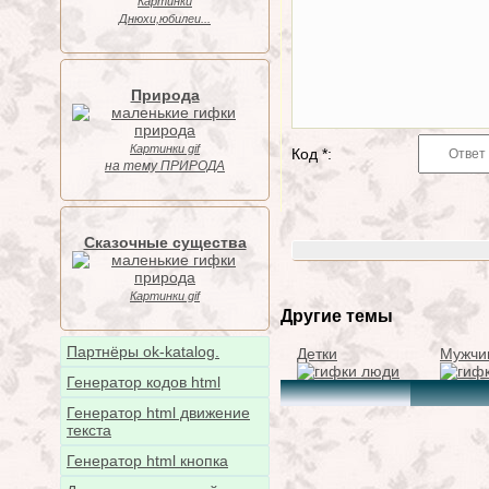
Картинки
Днюхи,юбилеи...
Природа
Картинки gif
Код *:
на тему ПРИРОДА
Сказочные существа
Картинки gif
Другие темы
Партнёры ok-katalog.
Детки
Мужчи
Генератор кодов html
Генератор html движение
текста
Генератор html кнопка