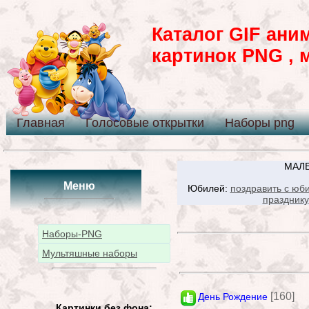
Каталог GIF ани
картинок PNG , 
Главная
Голосовые открытки
Наборы png
МАЛЕ
Меню
Юбилей:
поздравить с юб
празднику
Наборы-PNG
Мультяшные наборы
[160]
День Рождение
Картинки без фона: