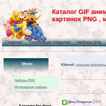
Каталог GIF ани
картинок PNG , 
Главная
Голосовые открытки
Наборы png
Меню
Юбилей:
открытки юбилейн
Наборы-PNG
Мультяшные наборы
[160]
День Рождение
Картинки без фона: