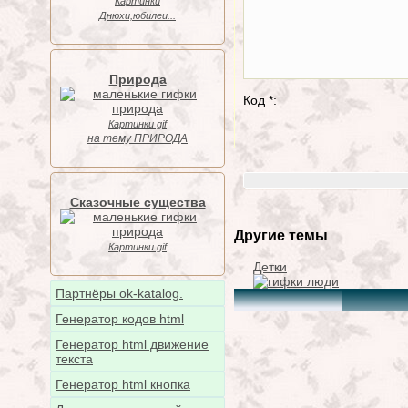
Картинки
Днюхи,юбилеи...
Природа
Код *:
Картинки gif
на тему ПРИРОДА
Сказочные существа
Другие темы
Картинки gif
Детки
Партнёры ok-katalog.
Генератор кодов html
Генератор html движение
текста
Генератор html кнопка