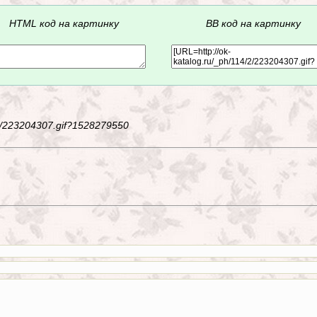
HTML код на картинку
BB код на картинку
4/2/223204307.gif?1528279550