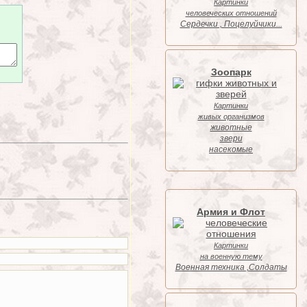
Картинки
человеческих отношений
Cердечки , Поцелуйчики...
Зоопарк
Картинки
живых организмов
животные
звери
насекомые
Армия и Флот
Картинки
на военную тему
Военная техника ,Солдаты