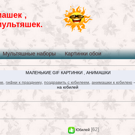
машек ,
мультяшек.
Мультяшные наборы
Картинки обои
МАЛЕНЬКИЕ GIF КАРТИНКИ , АНИМАШКИ
ые
,
гифки к празднику
,
поздравить с юбилеем
,
анимашки к юбилею
-
на юбилей
[62]
Юбилей