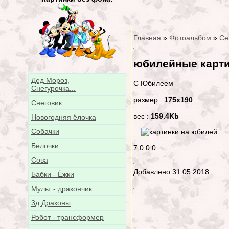
Главная
»
Фотоальбом
»
Се
юбилейные карт
Дед Мороз,
С Юбилеем
Снегурочка...
размер :
175x190
Снеговик
вес :
159.4Kb
Новогодняя ёлочка
Собачки
Белочки
7
0
0.0
Сова
Добавлено 31.05.2018
Бабки - Ёжки
Мульт - дракончик
3д Драконы
Робот - трансформер