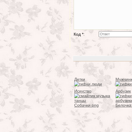
Код *:
Детки
Мужчин
Искуство
Арбузик
Собачки png
Белочка