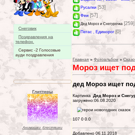
[53]
Русалки
[57]
Феи
[259]
Дед Мороз и Снегурочка
Снеговик
[0]
Пегас , Единорог
Поздравления на
телефон.
Сервис -2 Голосовые
ауди поздравления
Главная
»
Фотоальбом
»
Сказо
Мороз ищет по
дед Мороз ищет по
Глиттеры
Картинка :
Дед Мороз и Снегу
загружено:06.08.2020
107
0
0.0
Анимашки ,блестяшки
Добавлено 06.11.2018