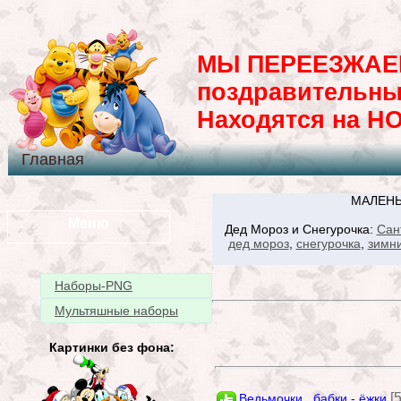
МЫ ПЕРЕЕЗЖАЕМ
поздравительны
Находятся на H
Главная
МАЛЕНЬ
Меню
Дед Мороз и Снегурочка:
Сан
дед мороз
,
снегурочка
,
зимни
Наборы-PNG
Мультяшные наборы
Картинки без фона:
[
Ведьмочки , бабки - ёжки