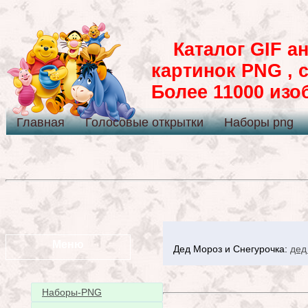
Каталог GIF ан
картинок PNG , 
Более 11000 из
Главная
Голосовые открытки
Наборы png
Меню
Дед Мороз и Снегурочка:
дед
Наборы-PNG