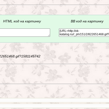
HTML код на картинку
BB код на картинку
/822651468.gif?1581145742