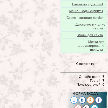
Рамка png для html
Меню - коды скрипты
Скрипт мигание border
Движение мигание
текста
Фоны для сайта
Метки html
форматирования
шрифта
Статистика
Онлайн всего:
7
Гостей:
7
Пользователей:
0
ФОРМА ВХОДА