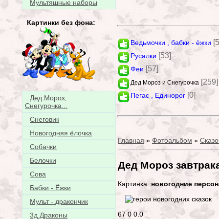
Мультяшные наборы
Картинки без фона:
[
Ведьмочки , бабки - ёжки
[53]
Русалки
[57]
Феи
[259]
Дед Мороз и Снегурочка
[0]
Пегас , Единорог
Дед Мороз,
Снегурочка...
Снеговик
Новогодняя ёлочка
Главная
»
Фотоальбом
»
Сказо
Собачки
Белочки
Дед Мороз завтрак
Сова
Картинка :
новогодние персо
Бабки - Ёжки
Мульт - дракончик
67
0
0.0
3д Драконы