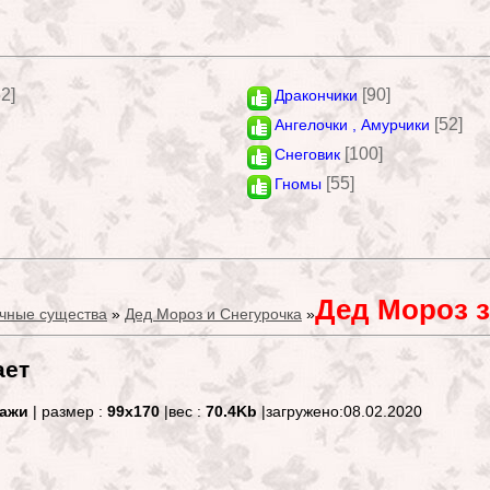
52]
[90]
Дракончики
[52]
Ангелочки , Амурчики
[100]
Снеговик
[55]
Гномы
Дед Мороз з
чные существа
»
Дед Мороз и Снегурочка
»
ает
нажи
| размер :
99x170
|вес :
70.4Kb
|загружено:08.02.2020