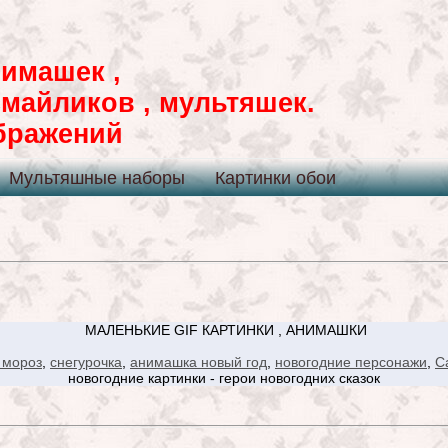
имашек ,
смайликов , мультяшек.
ображений
Мультяшные наборы
Картинки обои
МАЛЕНЬКИЕ GIF КАРТИНКИ , АНИМАШКИ
 мороз
,
снегурочка
,
анимашка новый год
,
новогодние персонажи
,
С
новогодние картинки - герои новогодних сказок