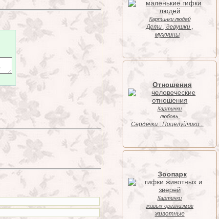
Картинки людей
Дети , девушки ,
мужчины
Отношения
Картинки
любовь,
Cердечки , Поцелуйчики...
Зоопарк
Картинки
живых организмов
животные