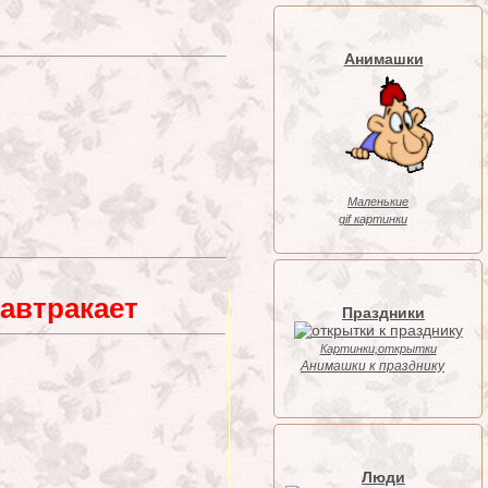
Анимашки
Маленькие
gif картинки
автракает
Праздники
Картинки,открытки
Анимашки к празднику
Люди