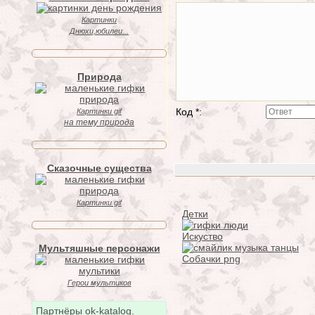
Картинки
Днюхи,юбилеи...
Природа
Код *:
Картинки gif
на тему природа
Сказочные существа
Картинки gif
Детки
Искуство
Мультяшные персонажи
Собачки png
Герои мультиков
Партнёры ok-katalog.