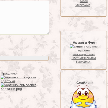
звери
насекомые
Армия и Флот
Картинки
на военную тему
Военная техника
,Солдаты
Праздники
Крестики
Смайлики
Картинки png