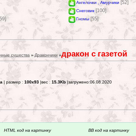
[52]
Ангелочки , Амурчики
[100]
Снеговик
59]
[55]
Гномы
дракон с газетой
чные существа
»
Дракончики
»
а
| размер :
100x93
|вес :
15.3Kb
|загружено:06.08.2020
HTML код на картинку
BB код на картинку