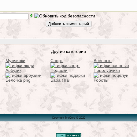
Другие категории
Мужчинки
Спорт
Военные
Арбузик
Подарки
Поцелуйчики
Белочка png
Баба Яга
Роботы
Copyright MyCorp © 2020