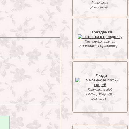
Маленькие
gif картинки
Праздники
Картинки,открытки
Анимашки к празднику
Люди
Картинки людей
Дети , девушки ,
мужчины