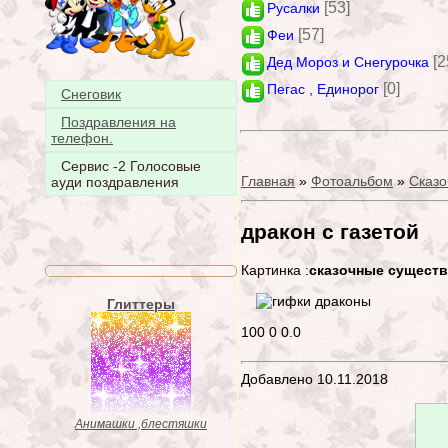
[53]
Русалки
[57]
Феи
[2
Дед Мороз и Снегурочка
[0]
Пегас , Единорог
Снеговик
Поздравления на
телефон.
Сервис -2 Голосовые
Главная
»
Фотоальбом
»
Сказо
ауди поздравления
дракон с газетой
Картинка :
сказочные существ
Глиттеры
100
0
0.0
Добавлено 10.11.2018
Анимашки ,блестяшки