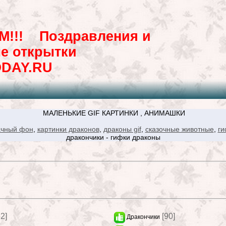
!!!
Поздравления и
е открытки
ODAY.RU
МАЛЕНЬКИЕ GIF КАРТИНКИ , АНИМАШКИ
ачный фон
,
картинки драконов
,
драконы gif
,
сказочные животные
,
ги
дракончики - гифки драконы
52]
[90]
Дракончики