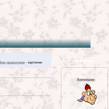
Разделы
фки дракончики
- картинки
Анимашки