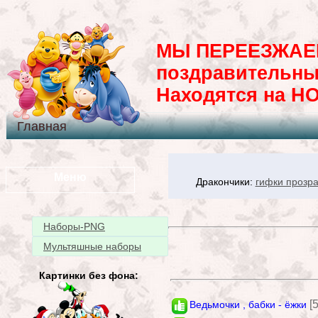
МЫ ПЕРЕЕЗЖАЕМ
поздравительны
Находятся на H
Главная
Меню
Дракончики:
гифки прозр
Наборы-PNG
Мультяшные наборы
Картинки без фона:
[
Ведьмочки , бабки - ёжки