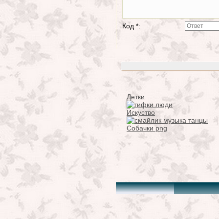
Код *:
Детки
Искуство
Собачки png