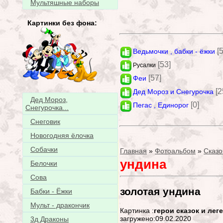
Мультяшные наборы
Картинки без фона:
[
Ведьмочки , бабки - ёжки
[53]
Русалки
[57]
Феи
[2
Дед Мороз и Снегурочка
Дед Мороз,
[0]
Пегас , Единорог
Снегурочка...
Снеговик
Новогодняя ёлочка
Собачки
Главная
»
Фотоальбом
»
Сказо
ундина
Белочки
Сова
золотая ундина
Бабки - Ёжки
Мульт - дракончик
Картинка :
герои сказок и лег
загружено:09.02.2020
3д Драконы