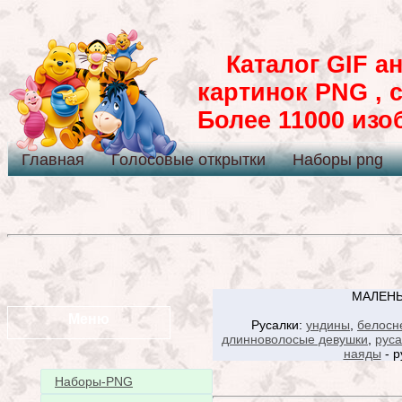
Каталог GIF ан
картинок PNG , 
Более 11000 из
Главная
Голосовые открытки
Наборы png
МАЛЕНЬ
Меню
Русалки:
ундины
,
белосн
длинноволосые девушки
,
руса
наяды
- р
Наборы-PNG