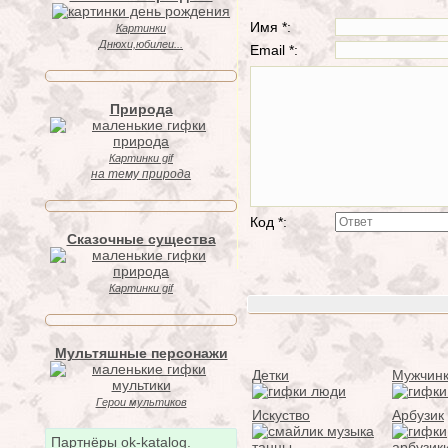
Имя *:
Картинки
Днюхи,юбилеи...
Email *:
Природа
Картинки gif
на тему природа
Код *:
Сказочные существа
Картинки gif
Мультяшные персонажи
Детки
Мужчин
Герои мультиков
Искуство
Арбузик
Партнёры ok-katalog.