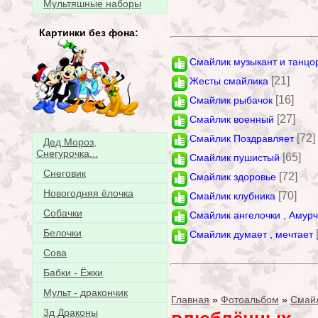
Мультяшные наборы
Картинки без фона:
Смайлик музыкант и танцо
[21]
Жесты смайлика
[16]
Смайлик рыбачок
[27]
Смайлик военный
[72]
Смайлик Поздравляет
Дед Мороз,
Снегурочка...
[65]
Смайлик пушистый
Снеговик
[72]
Смайлик здоровье
Новогодняя ёлочка
[70]
Смайлик клубника
Собачки
Смайлик ангелочки , Амур
Белочки
Смайлик думает , мечтает
Сова
Бабки - Ёжки
Мульт - дракончик
Главная
»
Фотоальбом
»
Смай
3д Драконы