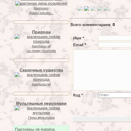
Картинки
Днюхи,юбилеи...
Всего комментариев:
0
Природа
Имя *:
Email *:
Картинки gif
на тему природа
Сказочные существа
Картинки gif
Код *:
Мультяшные персонажи
Герои мультиков
Партнёры ok-katalog.