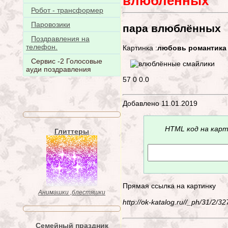
влюблённых
Робот - трансформер
Паровозики
пара влюблённых
Поздравления на
телефон.
Картинка :
любовь романтика
Сервис -2 Голосовые
ауди поздравления
57
0
0.0
Добавлено 11.01.2019
HTML код на карт
Глиттеры
Прямая ссылка на картинку
Анимашки ,блестяшки
http://ok-katalog.ru//_ph/31/2/
Семейный праздник