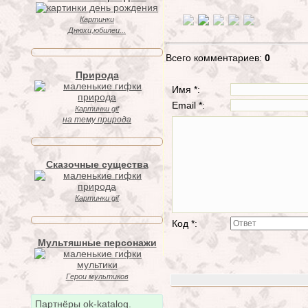
Картинки
Днюхи,юбилеи...
Всего комментариев:
0
Природа
Имя *:
Email *:
Картинки gif
на тему природа
Сказочные существа
Картинки gif
Код *:
Мультяшные персонажи
Герои мультиков
Партнёры ok-katalog.