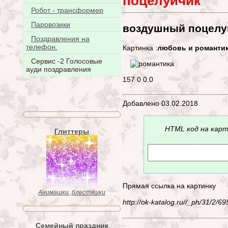
поцелуйчик
Робот - трансформер
Паровозики
воздушный поцелу
Поздравления на
телефон.
Картинка :
любовь и романти
Сервис -2 Голосовые
ауди поздравления
157
0
0.0
Добавлено 03.02.2018
HTML код на карт
Глиттеры
Прямая ссылка на картинку
Анимашки ,блестяшки
http://ok-katalog.ru//_ph/31/2/
Семейный праздник