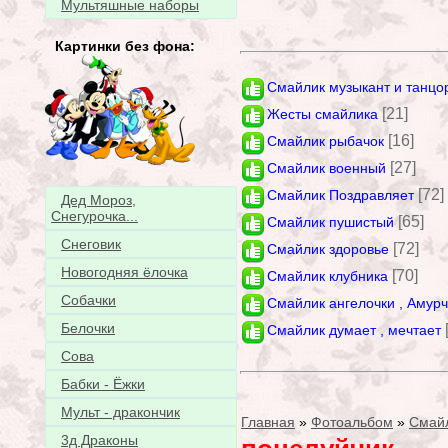
Мультяшные наборы
Картинки без фона:
Смайлик музыкант и танцо
[21]
Жесты смайлика
[16]
Смайлик рыбачок
[27]
Смайлик военный
[72]
Смайлик Поздравляет
Дед Мороз,
Снегурочка...
[65]
Смайлик пушистый
Снеговик
[72]
Смайлик здоровье
Новогодняя ёлочка
[70]
Смайлик клубника
Собачки
Смайлик ангелочки , Амур
Белочки
Смайлик думает , мечтает
Сова
Бабки - Ёжки
Мульт - дракончик
Главная
»
Фотоальбом
»
Смай
3д Драконы