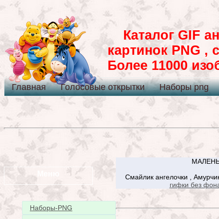
Каталог GIF ан
картинок PNG , 
Более 11000 из
Главная
Голосовые открытки
Наборы png
МАЛЕНЬ
Меню
Смайлик ангелочки , Амурчи
гифки без фон
Наборы-PNG