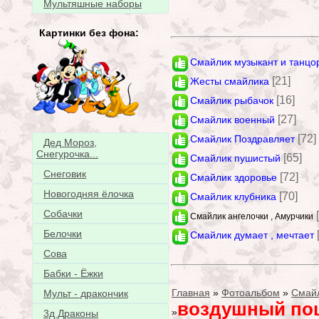
Мультяшные наборы
Картинки без фона:
Смайлик музыкант и танцо
[21]
Жесты смайлика
[16]
Смайлик рыбачок
[27]
Смайлик военный
[72]
Смайлик Поздравляет
Дед Мороз,
Снегурочка...
[65]
Смайлик пушистый
Снеговик
[72]
Смайлик здоровье
Новогодняя ёлочка
[70]
Смайлик клубника
Собачки
Смайлик ангелочки , Амурчики
Белочки
Смайлик думает , мечтает
Сова
Бабки - Ёжки
Главная
»
Фотоальбом
»
Смай
Мульт - дракончик
воздушный по
»
3д Драконы