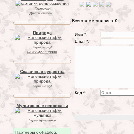
Картинки
Днюхи,юбилеи...
Всего комментариев:
0
Природа
Имя *:
Email *:
Картинки gif
на тему природа
Сказочные существа
Картинки gif
Код *:
Мультяшные персонажи
Герои мультиков
Партнёры ok-katalog.