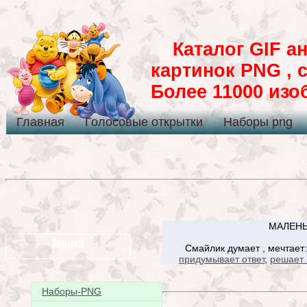
Каталог GIF ан
картинок PNG , 
Более 11000 из
Главная
Голосовые открытки
Наборы png
МАЛЕНЬ
Меню
Смайлик думает , мечтает
придумывает ответ
,
решает 
Наборы-PNG