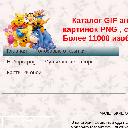
Каталог GIF ан
картинок PNG , 
Более 11000 из
Главная
Голосовые открытки
Наборы png
Мультяшные наборы
Картинки обои
МАЛЕНЬКИЕ GI
Меню
В категории смайлик и еда н
мордочка готовит еду , пьёт ч