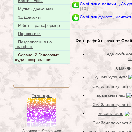
Бабки - Ёжки
Смайлик ангелочки , Амур
[40]
Мульт - дракончик
Смайлик думает , мечтает
3д Драконы
Робот - трансформер
Паровозики
Фотографий в разделе
Смай
Поздравления на
телефон.
еда любимое
Сервис -2 Голосовые
з
ауди поздравления
Смайлик
кушаю чупа-чупс
Смайлик покупает еду
заливаем пиво
Глиттеры
Смайлик покупает еду
месить тесто
Смайлик покупает еду
Анимашки ,блестяшки
покупки в продуктово