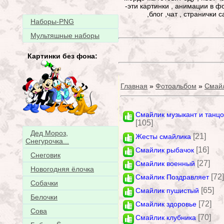
-эти картинки , анимации в 
,блог ,чат , странички
Наборы-PNG
Мультяшные наборы
Картинки без фона:
Главная
»
Фотоальбом
»
Смай
Смайлик музыкант и танц
[105]
Дед Мороз,
[21]
Жесты смайлика
Снегурочка...
[16]
Смайлик рыбачок
Снеговик
[27]
Смайлик военный
Новогодняя ёлочка
[72]
Смайлик Поздравляет
Собачки
[65]
Смайлик пушистый
Белочки
[72]
Смайлик здоровье
Сова
[70]
Смайлик клубника