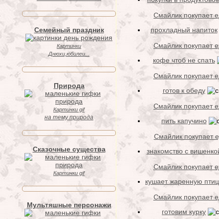
Смайлик покупает еду
прохладный напиток
Семейный праздник
Смайлик покупает еду
Картинки
Днюхи,юбилеи...
кофе чтоб не спать
Смайлик покупает еду
Природа
готов к обеду
Смайлик покупает еду
Картинки gif
на тему природа
пить капучино
Смайлик покупает ед
Сказочные существа
знакомство с вишенко
Смайлик покупает еду
Картинки gif
кушает жаренную птиц
Смайлик покупает еду
Мультяшные персонажи
готовим курку