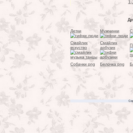
1-
Др
Детки
Мужчинки
С
Смайлик
Смайлик
П
искуство
арбузик
Собачки png
Белочка png
Б
Cop