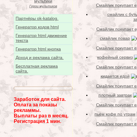
Смайлик покупает еду
Герои мультиков
смайлик с бут
Партнёры ok-katalog.
з
Генератор кодов html
Смайлик покупает ед
Генератор html движение
смайлик повар
текста
Смайлик покупает еду
Генератор html кнопка
кофейный сервиз
Доход и реклама сайта.
Бесплатная реклама
Смайлик покупает еду
сайта.
кидается едой
Смайлик покупает еду
плотный завтрак
Заработок для сайта.
Оплата за показы
Смайлик покупает еду
рекламмы.
пьём кофе по утрам
Выплаты раз в месяц.
Регистрация 1 мин.
Смайлик покупает еду