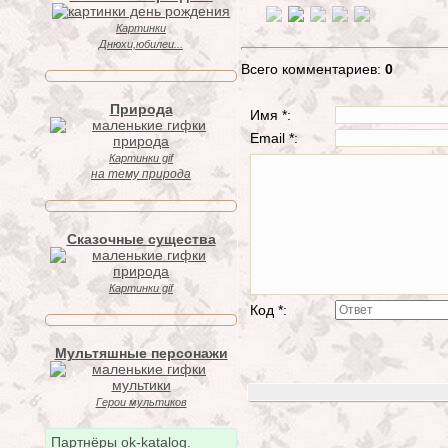
Картинки
Днюхи,юбилеи...
Всего комментариев:
0
Природа
Имя *:
Email *:
Картинки gif
на тему природа
Сказочные существа
Картинки gif
Код *:
Мультяшные персонажи
Герои мультиков
Партнёры ok-katalog.