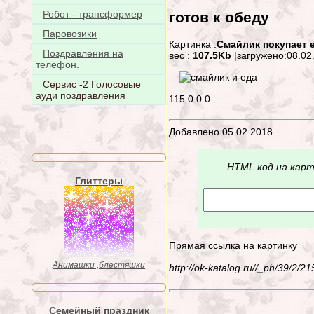
Робот - трансформер
готов к обеду
Паровозики
Картинка :
Смайлик покупает ед
Поздравления на
вес :
107.5Kb
|загружено:08.02
телефон.
Сервис -2 Голосовые
ауди поздравления
115
0
0.0
Добавлено 05.02.2018
HTML код на карт
Глиттеры
Прямая ссылка на картинку
Анимашки ,блестяшки
http://ok-katalog.ru//_ph/39/2/
Семейный праздник