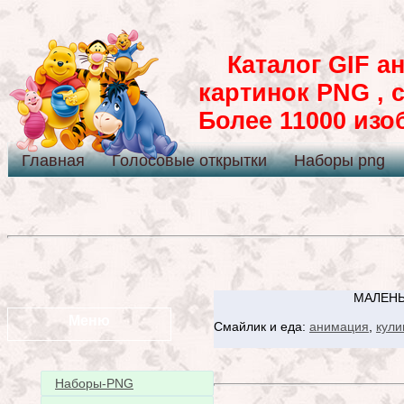
Каталог GIF ан
картинок PNG , 
Более 11000 из
Главная
Голосовые открытки
Наборы png
МАЛЕНЬ
Меню
Смайлик и еда:
анимация
,
кули
Наборы-PNG