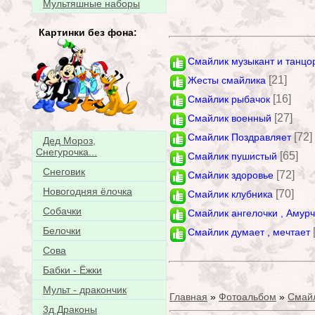
Мультяшные наборы
Картинки без фона:
Смайлик музыкант и танцо
[21]
Жесты смайлика
[16]
Смайлик рыбачок
[27]
Смайлик военный
[72]
Смайлик Поздравляет
Дед Мороз,
Снегурочка...
[65]
Смайлик пушистый
Снеговик
[72]
Смайлик здоровье
Новогодняя ёлочка
[70]
Смайлик клубника
Собачки
Смайлик ангелочки , Амур
Белочки
Смайлик думает , мечтает
Сова
Бабки - Ёжки
Мульт - дракончик
Главная
»
Фотоальбом
»
Смай
3д Драконы