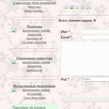
Картинки
Днюхи,юбилеи...
Всего комментариев:
0
Природа
Имя *:
Email *:
Картинки gif
на тему природа
Сказочные существа
Картинки gif
Код *:
Мультяшные персонажи
Герои мультиков
Партнёры ok-katalog.