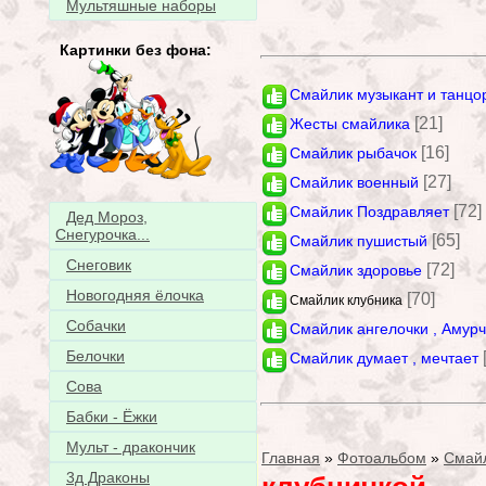
Мультяшные наборы
Картинки без фона:
Смайлик музыкант и танцо
[21]
Жесты смайлика
[16]
Смайлик рыбачок
[27]
Смайлик военный
[72]
Смайлик Поздравляет
Дед Мороз,
Снегурочка...
[65]
Смайлик пушистый
Снеговик
[72]
Смайлик здоровье
Новогодняя ёлочка
[70]
Смайлик клубника
Собачки
Смайлик ангелочки , Амур
Белочки
Смайлик думает , мечтает
Сова
Бабки - Ёжки
Мульт - дракончик
Главная
»
Фотоальбом
»
Смай
3д Драконы