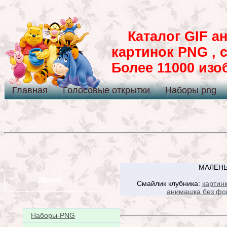
Каталог GIF ан
картинок PNG , 
Более 11000 из
Главная
Голосовые открытки
Наборы png
МАЛЕНЬ
Меню
Смайлик клубника:
картин
анимашка без фо
Наборы-PNG