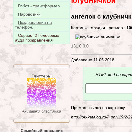
клубничкой
Робот - трансформер
Паровозики
ангелок с клубнич
Поздравления на
телефон.
Картинка :
ягодки
| размер :
10
Сервис -2 Голосовые
ауди поздравления
131
0
0.0
Добавлено 11.06.2018
HTML код на карт
Глиттеры
Прямая ссылка на картинку
Анимашки ,блестяшки
http://ok-katalog.ru//_ph/119/2
Семейный праздник