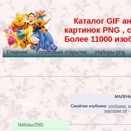
Каталог GIF ан
картинок PNG , 
Более 11000 из
Главная
Голосовые открытки
Наборы png
МАЛЕНЬ
Меню
Смайлик клубника:
клубника
,
к
картинки gif
- 
Наборы-PNG