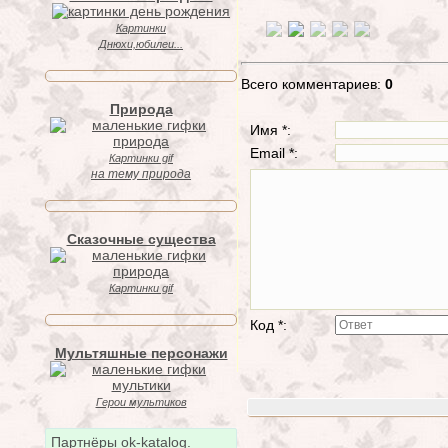
Картинки
Днюхи,юбилеи...
Всего комментариев:
0
Природа
Имя *:
Email *:
Картинки gif
на тему природа
Сказочные существа
Картинки gif
Код *:
Мультяшные персонажи
Герои мультиков
Партнёры ok-katalog.