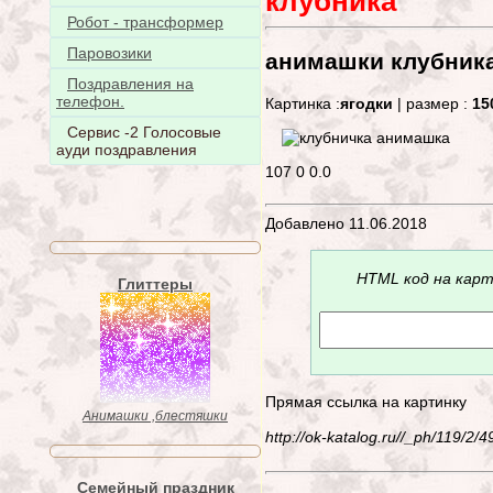
клубника
Робот - трансформер
Паровозики
анимашки клубник
Поздравления на
телефон.
Картинка :
ягодки
| размер :
15
Сервис -2 Голосовые
ауди поздравления
107
0
0.0
Добавлено 11.06.2018
HTML код на карт
Глиттеры
Прямая ссылка на картинку
Анимашки ,блестяшки
http://ok-katalog.ru//_ph/119/2
Семейный праздник