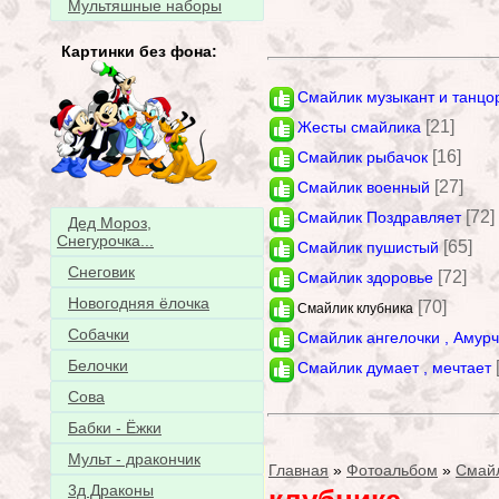
Мультяшные наборы
Картинки без фона:
Смайлик музыкант и танцо
[21]
Жесты смайлика
[16]
Смайлик рыбачок
[27]
Смайлик военный
[72]
Смайлик Поздравляет
Дед Мороз,
Снегурочка...
[65]
Смайлик пушистый
Снеговик
[72]
Смайлик здоровье
Новогодняя ёлочка
[70]
Смайлик клубника
Собачки
Смайлик ангелочки , Амур
Белочки
Смайлик думает , мечтает
Сова
Бабки - Ёжки
Мульт - дракончик
Главная
»
Фотоальбом
»
Смай
3д Драконы