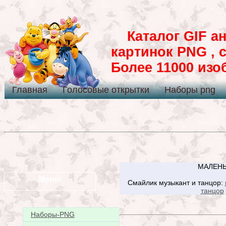
Каталог GIF ан
картинок PNG , 
Более 11000 из
Главная
Голосовые открытки
Наборы png
МАЛЕНЬ
Меню
Смайлик музыкант и танцор:
танцор
Наборы-PNG