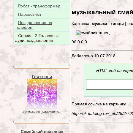
Робот - трансформер
музыкальный смай
Паровозики
Поздравления на
Картинка :
музыка , танцы
| ра
телефон.
Сервис -2 Голосовые
ауди поздравления
96
0
0.0
Добавлено 10.07.2018
HTML код на карт
Глиттеры
Прямая ссылка на картинку
Анимашки ,блестяшки
http://ok-katalog.ru//_ph/28/2/
Семейный праздник