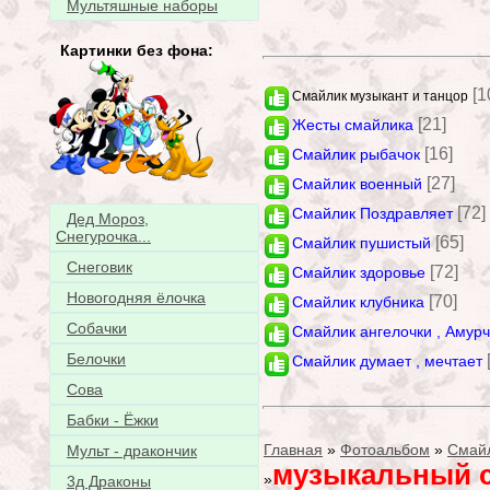
Мультяшные наборы
Картинки без фона:
[1
Смайлик музыкант и танцор
[21]
Жесты смайлика
[16]
Смайлик рыбачок
[27]
Смайлик военный
[72]
Смайлик Поздравляет
Дед Мороз,
Снегурочка...
[65]
Смайлик пушистый
Снеговик
[72]
Смайлик здоровье
Новогодняя ёлочка
[70]
Смайлик клубника
Собачки
Смайлик ангелочки , Амур
Белочки
Смайлик думает , мечтает
Сова
Бабки - Ёжки
Главная
»
Фотоальбом
»
Смай
Мульт - дракончик
музыкальный 
»
3д Драконы