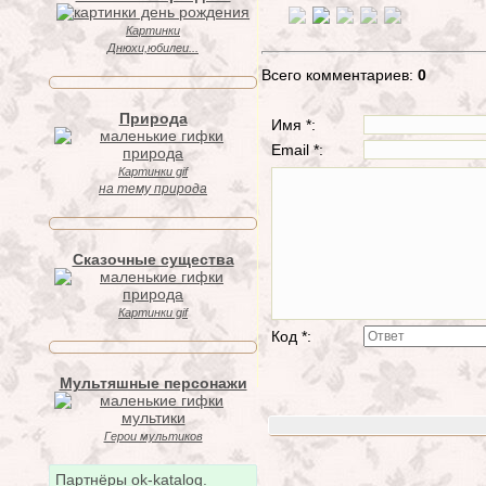
Картинки
Днюхи,юбилеи...
Всего комментариев:
0
Природа
Имя *:
Email *:
Картинки gif
на тему природа
Сказочные существа
Картинки gif
Код *:
Мультяшные персонажи
Герои мультиков
Партнёры ok-katalog.