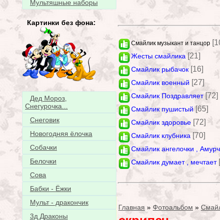
Мультяшные наборы
Картинки без фона:
[1
Смайлик музыкант и танцор
[21]
Жесты смайлика
[16]
Смайлик рыбачок
[27]
Смайлик военный
[72]
Смайлик Поздравляет
Дед Мороз,
Снегурочка...
[65]
Смайлик пушистый
Снеговик
[72]
Смайлик здоровье
Новогодняя ёлочка
[70]
Смайлик клубника
Собачки
Смайлик ангелочки , Амур
Белочки
Смайлик думает , мечтает
Сова
Бабки - Ёжки
Мульт - дракончик
Главная
»
Фотоальбом
»
Смай
3д Драконы