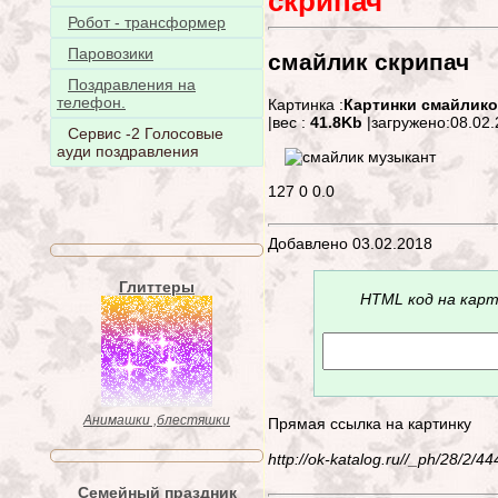
скрипач
Робот - трансформер
Паровозики
смайлик скрипач
Поздравления на
телефон.
Картинка :
Картинки смайлико
|вес :
41.8Kb
|загружено:08.02
Сервис -2 Голосовые
ауди поздравления
127
0
0.0
Добавлено 03.02.2018
Глиттеры
HTML код на карт
Анимашки ,блестяшки
Прямая ссылка на картинку
http://ok-katalog.ru//_ph/28/2/
Семейный праздник