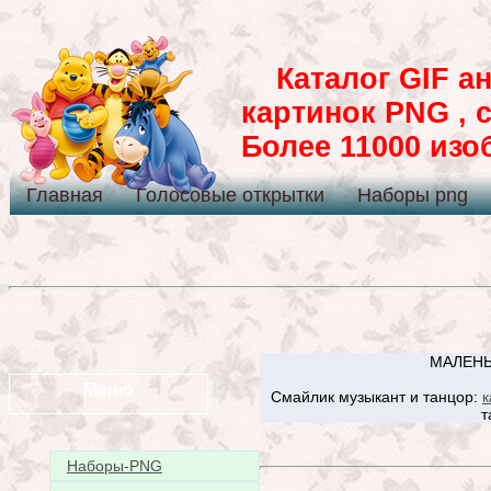
Каталог GIF ан
картинок PNG , 
Более 11000 из
Главная
Голосовые открытки
Наборы png
МАЛЕНЬ
Меню
Смайлик музыкант и танцор:
к
т
Наборы-PNG