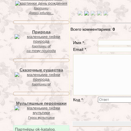
Картинки
Днюхи,юбилеи...
Всего комментариев:
0
Природа
Имя *:
Картинки gif
Email *:
на тему природа
Сказочные существа
Картинки gif
Код *:
Мультяшные персонажи
Герои мультиков
Партнёры ok-katalog.