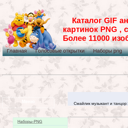
Каталог GIF ан
картинок PNG , 
Более 11000 из
Главная
Голосовые открытки
Наборы png
Меню
Смайлик музыкант и танцор
Наборы-PNG