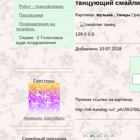
танцующий смайли
Робот - трансформер
Картинка :
музыка , танцы
| ра
Паровозики
Поздравления на
телефон.
129
0
0.0
Сервис -2 Голосовые
ауди поздравления
Добавлено 10.07.2018
Глиттеры
Прямая ссылка на картинку
http://ok-katalog.ru//_ph/28/2/
Анимашки ,блестяшки
Семейный праздник