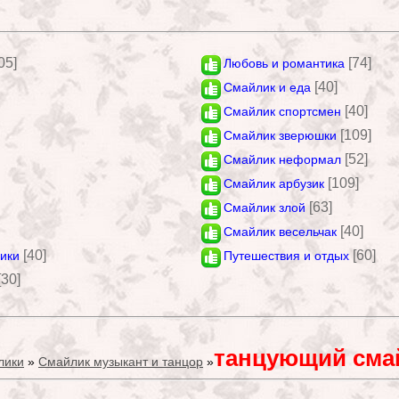
05]
[74]
Любовь и романтика
[40]
Смайлик и еда
[40]
Смайлик спортсмен
[109]
Смайлик зверюшки
[52]
Смайлик неформал
[109]
Смайлик арбузик
[63]
Смайлик злой
[40]
Смайлик весельчак
[40]
[60]
чики
Путешествия и отдых
[30]
танцующий сма
лики
»
Смайлик музыкант и танцор
»