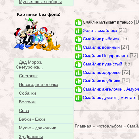
Мультяшные наборы
Картинки без фона:
[1
Смайлик музыкант и танцор
[21]
Жесты смайлика
[16]
Смайлик рыбачок
[27]
Смайлик военный
[72]
Смайлик Поздравляет
Дед Мороз,
[65]
Смайлик пушистый
Снегурочка...
[72]
Смайлик здоровье
Снеговик
[70]
Смайлик клубника
Новогодняя ёлочка
Смайлик ангелочки , Амур
Собачки
Смайлик думает , мечтает
Белочки
Сова
Бабки - Ёжки
Главная
»
Фотоальбом
»
Смай
Мульт - дракончик
3д Драконы