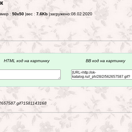
к
змер :
50x50
|вес :
7.6Kb
|загружено:08.02.2020
HTML код на картинку
BB код на картинку
562657587.gif?1581143168