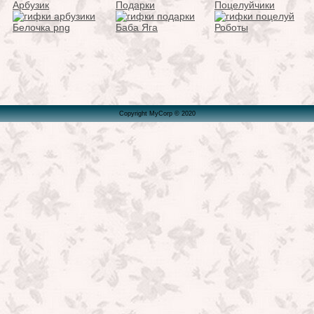
Арбузик
Подарки
Поцелуйчики
Белочка png
Баба Яга
Роботы
Copyright MyCorp © 2020