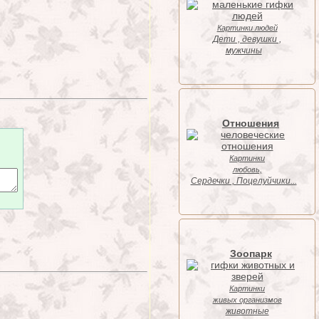
Картинки людей
Дети , девушки ,
мужчины
Отношения
Картинки
любовь,
Cердечки , Поцелуйчики...
Зоопарк
Картинки
живых организмов
животные