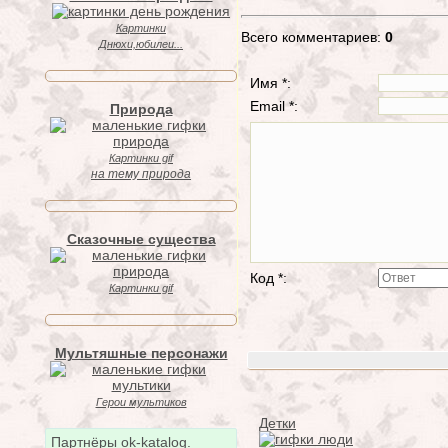
Картинки
Всего комментариев:
0
Днюхи,юбилеи...
Имя *:
Email *:
Природа
Картинки gif
на тему природа
Сказочные существа
Код *:
Картинки gif
Мультяшные персонажи
Герои мультиков
Детки
Партнёры ok-katalog.