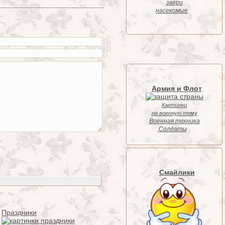
звери
насекомые
Армия и Флот
Картинки
на военную тему
Военная техника
,Солдаты
Смайлики
Праздники