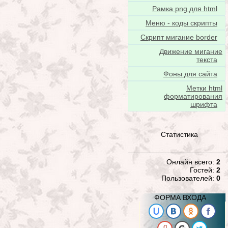
Рамка png для html
Меню - коды скрипты
Скрипт мигание border
Движение мигание
текста
Фоны для сайта
Метки html
форматирования
шрифта
Статистика
Онлайн всего:
2
Гостей:
2
Пользователей:
0
ФОРМА ВХОДА