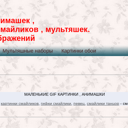
имашек ,
смайликов , мультяшек.
ображений
Мультяшные наборы
Картинки обои
МАЛЕНЬКИЕ GIF КАРТИНКИ , АНИМАШКИ
:
картинки смайликов
,
гифки смайлики
,
певец
,
смайлики танцор
- см