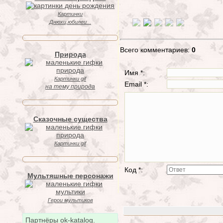
Картинки
Днюхи,юбилеи...
Всего комментариев:
0
Природа
Имя *:
Картинки gif
Email *:
на тему природа
Сказочные существа
Картинки gif
Код *:
Мультяшные персонажи
Герои мультиков
Партнёры ok-katalog.