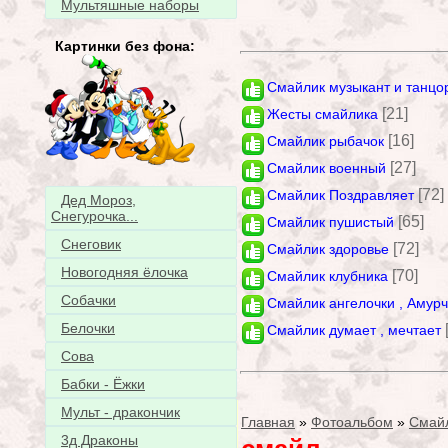
Мультяшные наборы
Картинки без фона:
Смайлик музыкант и танцо
[21]
Жесты смайлика
[16]
Смайлик рыбачок
[27]
Смайлик военный
[72]
Смайлик Поздравляет
Дед Мороз,
Снегурочка...
[65]
Смайлик пушистый
Снеговик
[72]
Смайлик здоровье
Новогодняя ёлочка
[70]
Смайлик клубника
Собачки
Смайлик ангелочки , Амур
Белочки
Смайлик думает , мечтает
Сова
Бабки - Ёжки
Мульт - дракончик
Главная
»
Фотоальбом
»
Смай
3д Драконы