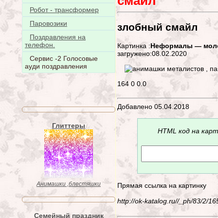
смайл
Робот - трансформер
Паровозики
злобный смайл
Поздравления на
телефон.
Картинка :
Неформалы — мол
загружено:08.02.2020
Сервис -2 Голосовые
ауди поздравления
164
0
0.0
Добавлено 05.04.2018
Глиттеры
HTML код на карт
Анимашки ,блестяшки
Прямая ссылка на картинку
http://ok-katalog.ru//_ph/83/2/
Семейный праздник