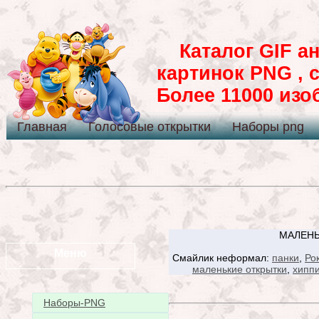
Каталог GIF ан
картинок PNG , 
Более 11000 из
Главная
Голосовые открытки
Наборы png
МАЛЕНЬ
Меню
Смайлик неформал:
панки
,
Ро
маленькие открытки
,
хипп
Наборы-PNG