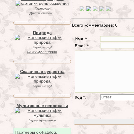
Картинки
Днюхи,юбилеи...
Всего комментариев:
0
Природа
Имя *:
Email *:
Картинки gif
на тему природа
Сказочные существа
Картинки gif
Код *:
Мультяшные персонажи
Герои мультиков
Партнёры ok-katalog.