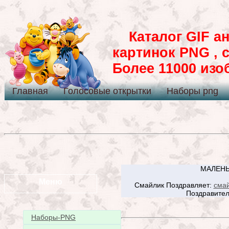
Каталог GIF ан
картинок PNG , 
Более 11000 из
Главная
Голосовые открытки
Наборы png
МАЛЕНЬ
Меню
Смайлик Поздравляет:
смай
Поздравител
Наборы-PNG