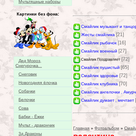
Мультяшные наборы
Картинки без фона:
Смайлик музыкант и танцо
[21]
Жесты смайлика
[16]
Смайлик рыбачок
[27]
Смайлик военный
[72]
Смайлик Поздравляет
Дед Мороз,
Снегурочка...
[65]
Смайлик пушистый
Снеговик
[72]
Смайлик здоровье
Новогодняя ёлочка
[70]
Смайлик клубника
Собачки
Смайлик ангелочки , Амур
Белочки
Смайлик думает , мечтает
Сова
Бабки - Ёжки
Мульт - дракончик
Главная
»
Фотоальбом
»
Смай
3д Драконы