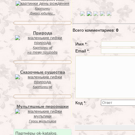
Картинки
Днюхи,юбилеи...
Всего комментариев:
0
Природа
Имя *:
Картинки gif
Email *:
на тему природа
Сказочные существа
Картинки gif
Код *:
Мультяшные персонажи
Герои мультиков
Партнёры ok-katalog.