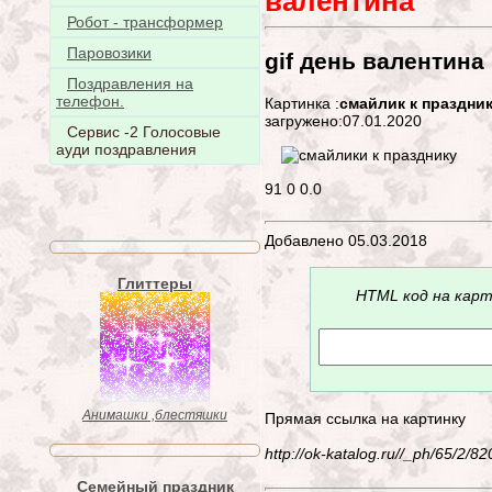
валентина
Робот - трансформер
Паровозики
gif день валентина
Поздравления на
телефон.
Картинка :
смайлик к праздни
загружено:07.01.2020
Сервис -2 Голосовые
ауди поздравления
91
0
0.0
Добавлено 05.03.2018
Глиттеры
HTML код на карт
Анимашки ,блестяшки
Прямая ссылка на картинку
http://ok-katalog.ru//_ph/65/2/
Семейный праздник