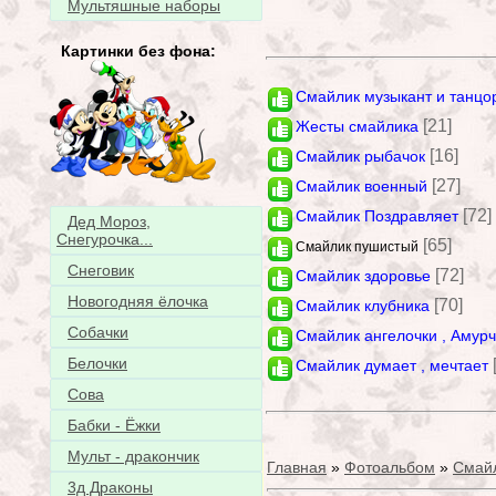
Мультяшные наборы
Картинки без фона:
Смайлик музыкант и танцо
[21]
Жесты смайлика
[16]
Смайлик рыбачок
[27]
Смайлик военный
[72]
Смайлик Поздравляет
Дед Мороз,
Снегурочка...
[65]
Смайлик пушистый
Снеговик
[72]
Смайлик здоровье
Новогодняя ёлочка
[70]
Смайлик клубника
Собачки
Смайлик ангелочки , Амур
Белочки
Смайлик думает , мечтает
Сова
Бабки - Ёжки
Мульт - дракончик
Главная
»
Фотоальбом
»
Смай
3д Драконы