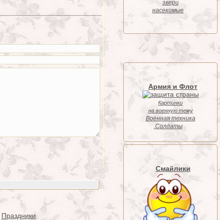
звери
насекомые
Армия и Флот
Картинки
на военную тему
Военная техника
,Солдаты
Смайлики
Праздники