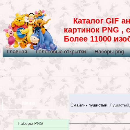
Каталог GIF ан
картинок PNG , 
Более 11000 из
Главная
Голосовые открытки
Наборы png
Меню
Смайлик пушистый:
Пушистый
Наборы-PNG