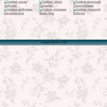
Арбузик
Подарки
Поцелуйчики
Белочка png
Баба Яга
Роботы
Copyright MyCorp © 2020