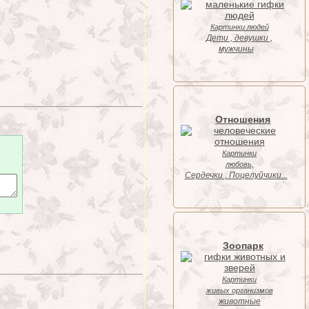
Картинки людей
Дети , девушки ,
мужчины
Отношения
Картинки
любовь,
Cердечки , Поцелуйчики...
Зоопарк
Картинки
живых организмов
животные