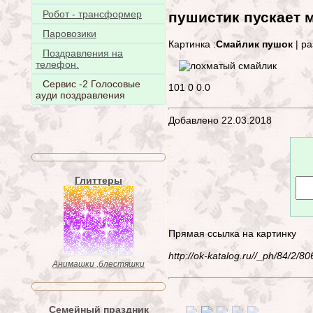
Робот - трансформер
пушистик пускает
Паровозики
Картинка :
Смайлик пушок
| ра
Поздравления на
телефон.
Сервис -2 Голосовые
101
0
0.0
ауди поздравления
Добавлено 22.03.2018
Глиттеры
Прямая ссылка на картинку
http://ok-katalog.ru//_ph/84/2/
Анимашки ,блестяшки
Семейный праздник