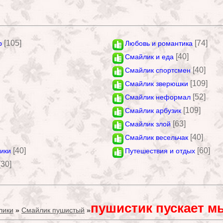
[105]
[74]
р
Любовь и романтика
[40]
Смайлик и еда
[40]
Смайлик спортсмен
[109]
Смайлик зверюшки
[52]
Смайлик неформал
[109]
Смайлик арбузик
[63]
Смайлик злой
[40]
Смайлик весельчак
[40]
[60]
чики
Путешествия и отдых
[30]
пушистик пускает 
лики
»
Смайлик пушистый
»