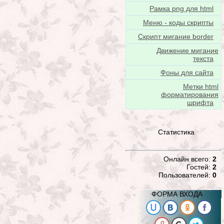
Рамка png для html
Меню - коды скрипты
Скрипт мигание border
Движение мигание
текста
Фоны для сайта
Метки html
форматирования
шрифта
Статистика
Онлайн всего:
2
Гостей:
2
Пользователей:
0
ФОРМА ВХОДА