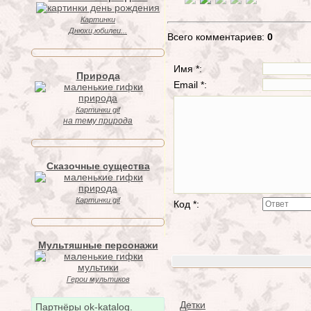
Картинки
Днюхи,юбилеи...
Всего комментариев:
0
Имя *:
Природа
Email *:
Картинки gif
на тему природа
Сказочные существа
Картинки gif
Код *:
Мультяшные персонажи
Герои мультиков
Детки
Партнёры ok-katalog.