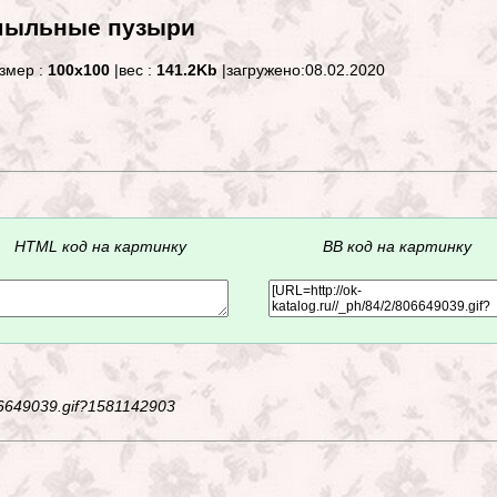
 мыльные пузыри
змер :
100x100
|вес :
141.2Kb
|загружено:08.02.2020
HTML код на картинку
BB код на картинку
806649039.gif?1581142903