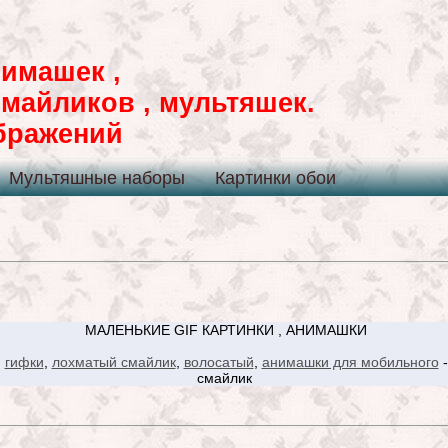
имашек ,
смайликов , мультяшек.
ображений
Мультяшные наборы
Картинки обои
МАЛЕНЬКИЕ GIF КАРТИНКИ , АНИМАШКИ
,
гифки
,
лохматый смайлик
,
волосатый
,
анимашки для мобильного
-
смайлик