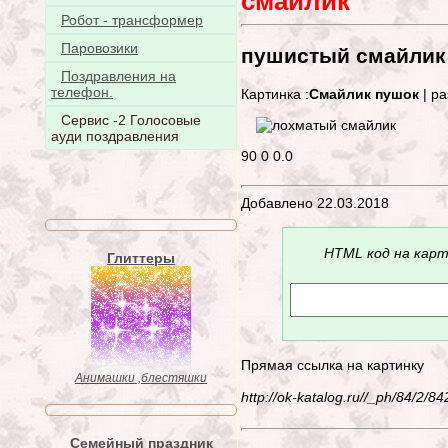
смайлик
Робот - трансформер
Паровозики
пушистый смайлик
Поздравления на
телефон.
Картинка :
Смайлик пушок
| ра
Сервис -2 Голосовые
ауди поздравления
90
0
0.0
Добавлено 22.03.2018
HTML код на карт
Глиттеры
Прямая ссылка на картинку
Анимашки ,блестяшки
http://ok-katalog.ru//_ph/84/2/
Семейный праздник