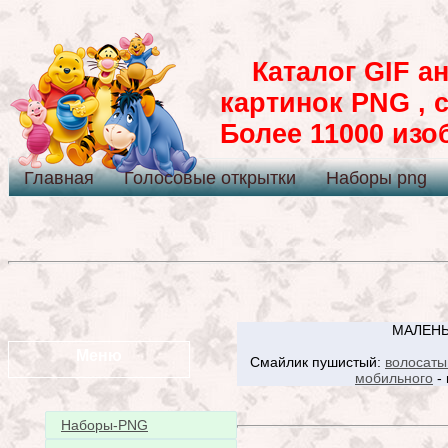
Каталог GIF ан
картинок PNG , 
Более 11000 из
Главная
Голосовые открытки
Наборы png
МАЛЕНЬ
Меню
Смайлик пушистый:
волосаты
мобильного
- 
Наборы-PNG