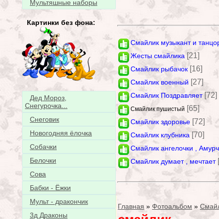
Мультяшные наборы
Картинки без фона:
Смайлик музыкант и танцо
[21]
Жесты смайлика
[16]
Смайлик рыбачок
[27]
Смайлик военный
[72]
Смайлик Поздравляет
Дед Мороз,
Снегурочка...
[65]
Смайлик пушистый
Снеговик
[72]
Смайлик здоровье
Новогодняя ёлочка
[70]
Смайлик клубника
Собачки
Смайлик ангелочки , Амур
Белочки
Смайлик думает , мечтает
Сова
Бабки - Ёжки
Мульт - дракончик
Главная
»
Фотоальбом
»
Смай
3д Драконы