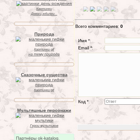
Картинки
Днюхи,юбилеи...
Всего комментариев:
0
Природа
Имя *:
Email *:
Картинки gif
на тему природа
Сказочные существа
Картинки gif
Код *:
Мультяшные персонажи
Герои мультиков
Партнёры ok-katalog.