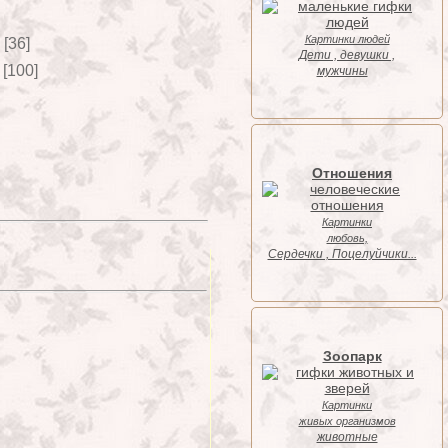
Картинки людей
[36]
Дети , девушки ,
[100]
мужчины
Отношения
Картинки
любовь,
Cердечки , Поцелуйчики...
Зоопарк
Картинки
живых организмов
животные