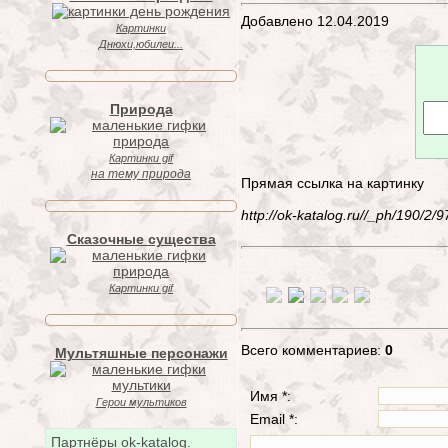
Добавлено 12.04.2019
Картинки
Днюхи,юбилеи...
Природа
Картинки gif
на тему природа
Прямая ссылка на картинку
http://ok-katalog.ru//_ph/190/2
Сказочные существа
Картинки gif
Всего комментариев:
0
Мультяшные персонажи
Имя *:
Герои мультиков
Email *:
Партнёры ok-katalog.