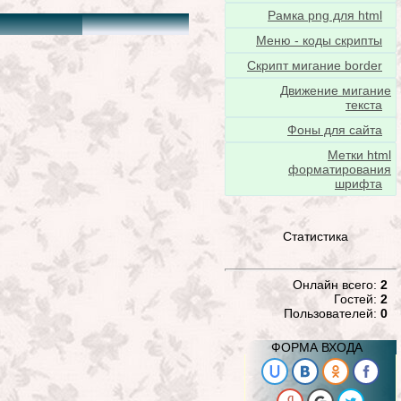
Рамка png для html
Меню - коды скрипты
Скрипт мигание border
Движение мигание
текста
Фоны для сайта
Метки html
форматирования
шрифта
Статистика
Онлайн всего:
2
Гостей:
2
Пользователей:
0
ФОРМА ВХОДА