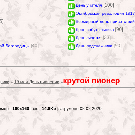
[100]
День учителя
Октябрьская революция 1917
5]
Всемирный день приветствий
[90]
День собутыльника
[33]
День счастья
[40]
[50]
ой Богородицы
День подснежника
крутой пионер
ники
»
19 мая День пионерии
»
змер :
160x160
|вес :
14.8Kb
|загружено:08.02.2020