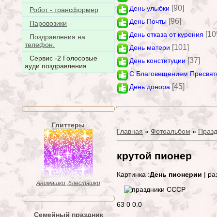
[90]
День улыбки
Робот - трансформер
[96]
День Почты
Паровозики
[10
День отказа от курения
Поздравления на
телефон.
[101]
День матери
Сервис -2 Голосовые
[37]
День конституции
ауди поздравления
С Благовещением Пресвят
[45]
День донора
Глиттеры
Главная
»
Фотоальбом
»
Празд
крутой пионер
Картинка :
День пионерии
| ра
Анимашки ,блестяшки
63
0
0.0
Семейный праздник