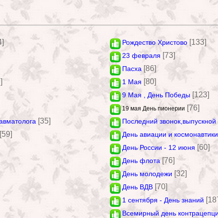
4]
[133]
Рождество Христово
[73]
23 февраля
[86]
Пасха
]
[80]
1 Мая
[123]
9 Мая , День Победы
[76]
19 мая День пионерии
[35]
авматолога
Последний звонок,выпускной
[59]
День авиации и космонавтики
[60]
День России - 12 июня
[76]
День флота
[32]
День молодежи
[70]
День ВДВ
[18
1 сентября - День знаний
Всемирный день контрацепц