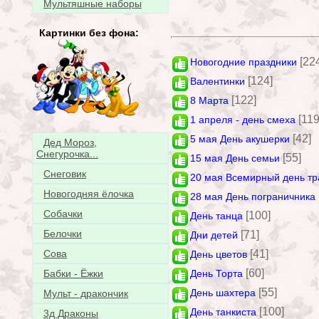
Мультяшные наборы
Картинки без фона:
[22
Новогодние праздники
[124]
Валентинки
[122]
8 Марта
[119
1 апреля - день смеха
[42]
5 мая День акушерки
Дед Мороз,
Снегурочка...
[55]
15 мая День семьи
Снеговик
20 мая Всемирный день тр
Новогодняя ёлочка
28 мая День пограничника
Собачки
[100]
День танца
Белочки
[71]
Дни детей
[41]
Сова
День цветов
[60]
День Торта
Бабки - Ёжки
[55]
День шахтера
Мульт - дракончик
[100]
День танкиста
3д Драконы