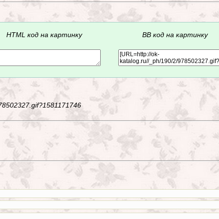
HTML код на картинку
BB код на картинку
/978502327.gif?1581171746