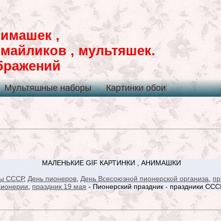
имашек ,
смайликов , мультяшек.
ображений
Мультяшные наборы
Картинки обои
МАЛЕНЬКИЕ GIF КАРТИНКИ , АНИМАШКИ
ы СССР
,
День пионеров
,
День Всесоюзной пионерской организа
,
пр
пионерии
,
праздник 19 мая
- Пионерский праздник - праздники ССС