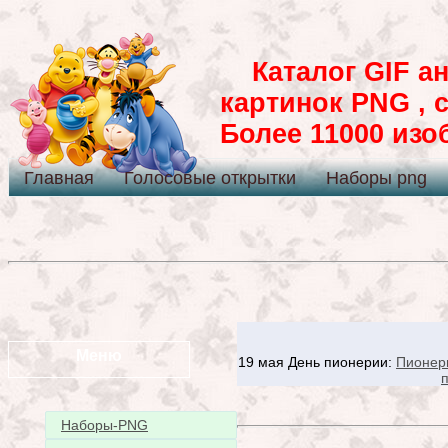
Каталог GIF ан
картинок PNG , 
Более 11000 из
Главная
Голосовые открытки
Наборы png
Меню
19 мая День пионерии:
Пионер
Наборы-PNG