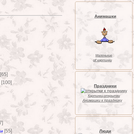
Анимашки
Маленькие
gif картинки
[65]
[100]
Праздники
Картинки,открытки
Анимашки к празднику
7]
[55]
Люди
ии