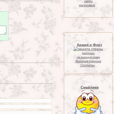
звери
насекомые
Армия и Флот
Картинки
на военную тему
Военная техника
,Солдаты
Смайлики