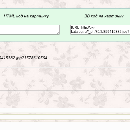
HTML код на картинку
BB код на картинку
/859415382.jpg?1578610564