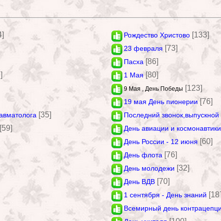
4]
[133]
Рождество Христово
[73]
23 февраля
[86]
Пасха
]
[80]
1 Мая
[123]
9 Мая , День Победы
[76]
19 мая День пионерии
[35]
авматолога
Последний звонок,выпускной
[59]
День авиации и космонавтики
[60]
День России - 12 июня
[76]
День флота
[32]
День молодежи
[70]
День ВДВ
[18
1 сентября - День знаний
Всемирный день контрацепц