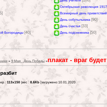
[100]
День учителя
Октябрьская революция 1917
5]
Всемирный день приветствий
[90]
День собутыльника
[33]
День счастья
[40]
[50]
ой Богородицы
День подснежника
плакат - враг буде
ники
»
9 Мая , День Победы
»
 разбит
мер :
113x150
|вес :
8.6Kb
|загружено:10.01.2020