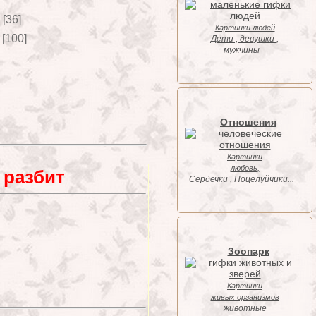
[36]
Картинки людей
[100]
Дети , девушки ,
мужчины
Отношения
Картинки
любовь,
т разбит
Cердечки , Поцелуйчики...
Зоопарк
Картинки
живых организмов
животные