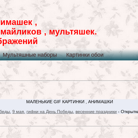
имашек ,
смайликов , мультяшек.
ображений
Мультяшные наборы
Картинки обои
МАЛЕНЬКИЕ GIF КАРТИНКИ , АНИМАШКИ
беды
,
9 мая
,
гифки на День Победы
,
весенние праздники
- Открытк