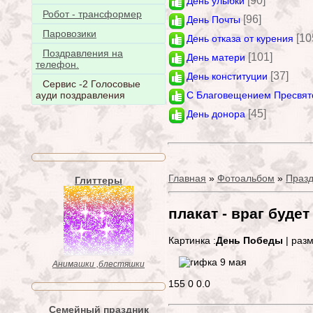
[90]
День улыбки
Робот - трансформер
[96]
День Почты
Паровозики
[10
День отказа от курения
Поздравления на
[101]
День матери
телефон.
[37]
День конституции
Сервис -2 Голосовые
С Благовещением Пресвят
ауди поздравления
[45]
День донора
Главная
»
Фотоальбом
»
Празд
Глиттеры
плакат - враг будет
Картинка :
День Победы
| раз
Анимашки ,блестяшки
155
0
0.0
Семейный праздник