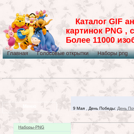
Каталог GIF ан
картинок PNG , 
Более 11000 из
Главная
Голосовые открытки
Наборы png
Меню
9 Мая , День Победы:
День По
Наборы-PNG