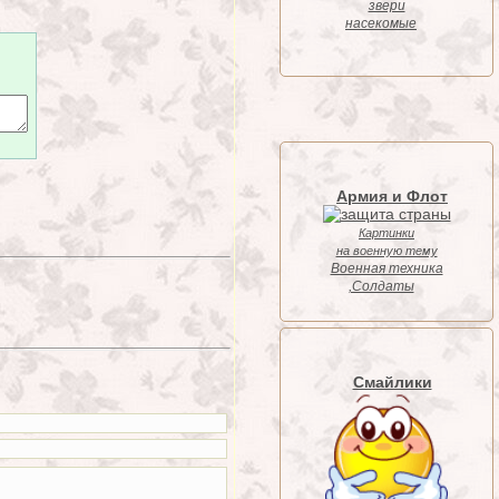
звери
насекомые
Армия и Флот
Картинки
на военную тему
Военная техника
,Солдаты
Смайлики