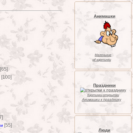
Анимашки
Маленькие
gif картинки
[65]
[100]
Праздники
Картинки,открытки
Анимашки к празднику
7]
[55]
ии
Люди