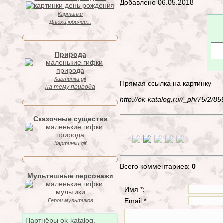
Добавлено 06.05.2018
Картинки
Днюхи,юбилеи...
Природа
Картинки gif
Прямая ссылка на картинку
на тему природа
http://ok-katalog.ru//_ph/75/2
Сказочные существа
Картинки gif
Всего комментариев:
0
Мультяшные персонажи
Имя *:
Email *:
Герои мультиков
Партнёры ok-katalog.