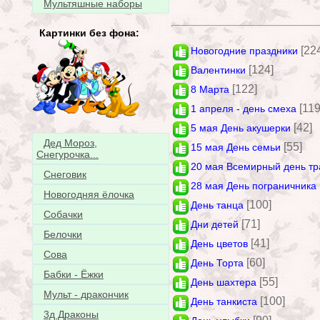
Мультяшные наборы
Картинки без фона:
[22
Новогодние праздники
[124]
Валентинки
[122]
8 Марта
[119
1 апреля - день смеха
[42]
5 мая День акушерки
Дед Мороз,
[55]
15 мая День семьи
Снегурочка...
20 мая Всемирный день тр
Снеговик
28 мая День пограничника
Новогодняя ёлочка
[100]
День танца
Собачки
[71]
Дни детей
Белочки
[41]
День цветов
Сова
[60]
День Торта
Бабки - Ёжки
[55]
День шахтера
Мульт - дракончик
[100]
День танкиста
3д Драконы