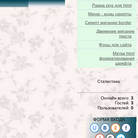
Рамка png для html
Меню - коды скрипты
Скрипт мигание border
Движение мигание
текста
Фоны для сайта
Метки html
форматирования
шрифта
Статистика
Онлайн всего:
3
Гостей:
3
Пользователей:
0
ФОРМА ВХОДА