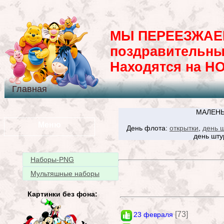
МЫ ПЕРЕЕЗЖАЕМ
поздравительны
Находятся на H
Главная
МАЛЕНЬ
Меню
День флота:
открытки
,
день 
день шту
Наборы-PNG
Мультяшные наборы
Картинки без фона:
[73]
23 февраля