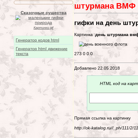
штурмана ВМФ
Сказочные существа
гифки на день шт
Картинки gif
Картинка :
день штурмана вм
Генератор кодов html
Генератор html движение
273
0
0.0
текста
Добавлено 22.05.2018
HTML код на карт
Прямая ссылка на картинку
http://ok-katalog.ru//_ph/111/2