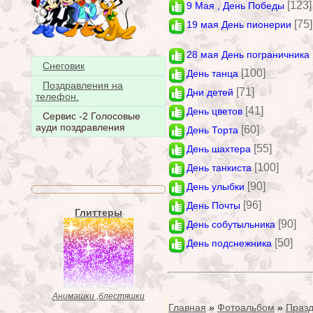
[123]
9 Мая , День Победы
[75]
19 мая День пионерии
28 мая День пограничника
Снеговик
[100]
День танца
Поздравления на
[71]
Дни детей
телефон.
[41]
День цветов
Сервис -2 Голосовые
ауди поздравления
[60]
День Торта
[55]
День шахтера
[100]
День танкиста
[90]
День улыбки
[96]
День Почты
Глиттеры
[90]
День собутыльника
[50]
День подснежника
Анимашки ,блестяшки
Главная
»
Фотоальбом
»
Празд