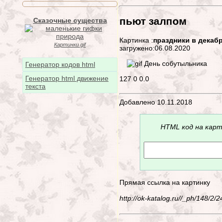
пьют залпом
Сказочные существа
Картинка :
праздники в декаб
Картинки gif
загружено:06.08.2020
Генератор кодов html
Генератор html движение
127
0
0.0
текста
Добавлено 10.11.2018
HTML код на карт
Прямая ссылка на картинку
http://ok-katalog.ru//_ph/148/