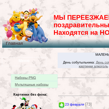
МЫ ПЕРЕЕЗЖАЕМ
поздравительны
Находятся на H
Главная
МАЛЕНЬ
Меню
День собутыльника:
День со
картинки алкоголь
Наборы-PNG
Мультяшные наборы
Картинки без фона:
[73]
23 февраля