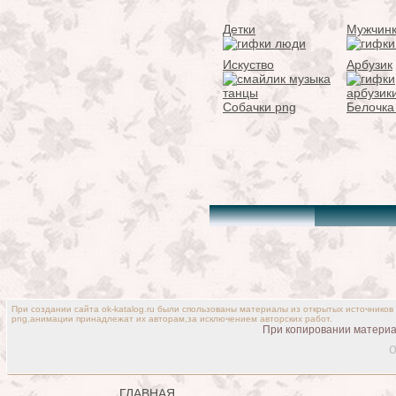
Детки
Мужчин
Искуство
Арбузик
Собачки png
Белочка
При создании сайта ok-katalog.ru были спользованы материалы из открытых источников
png,анимации принадлежат их авторам,за исключением авторских работ.
При копировании материал
o
ГЛАВНАЯ