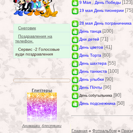
[123]
9 Мая , День Победы
[75]
19 мая День пионерии
28 мая День пограничника
Снеговик
[100]
День танца
Поздравления на
[71]
Дни детей
телефон.
[41]
День цветов
Сервис -2 Голосовые
ауди поздравления
[60]
День Торта
[55]
День шахтера
[100]
День танкиста
[90]
День улыбки
[96]
День Почты
Глиттеры
[90]
День собутыльника
[50]
День подснежника
Анимашки ,блестяшки
Главная
»
Фотоальбом
»
Празд